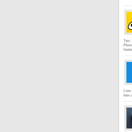
Tuto 
Photo
l'anim
Créer 
dans u