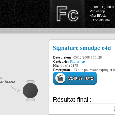
Tutoriaux gratuits 
Photoshop
After Effects
3D Studio Max
Signature smudge c4d
Date d'ajout :
05/12/2008 à 15h28
Catégorie :
Photoshop
Hits
(vues)
:
2175
Description :
UN tuto pour vous expliquer le
Résultat final :