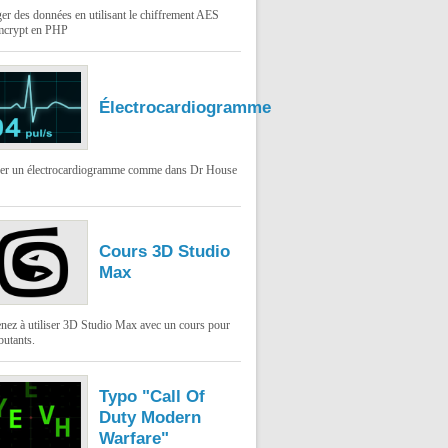
er des données en utilisant le chiffrement AES
mcrypt en PHP
Électrocardiogramme
ser un électrocardiogramme comme dans Dr House
Cours 3D Studio
Max
nez à utiliser 3D Studio Max avec un cours pour
butants.
Typo "Call Of
Duty Modern
Warfare"