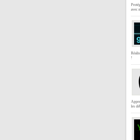
Protég
avec 
Réali
!
Appre
les dé