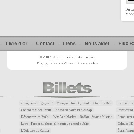
Du te
Moder
Livre d'or
Contact
Liens
Nous aider
Flux 
-
-
-
-
-
© 2007-2026 - Tous droits réservés
Page générée en 21 ms - 18 connectés
2 magazines à gagner !
Musique libre et gratuite - StudioLeBus
recherche d
Concours video2brain
Nouveau cours Photoshop
Imbrication
Découvrez les FAQ !
Wix App Market
Redbull Stratos Mission
Remplacer u
Lytro : l'appareil photo plénoptique grand public
Calques 3D 
L'Odyssée de Cartier
Écran/impre