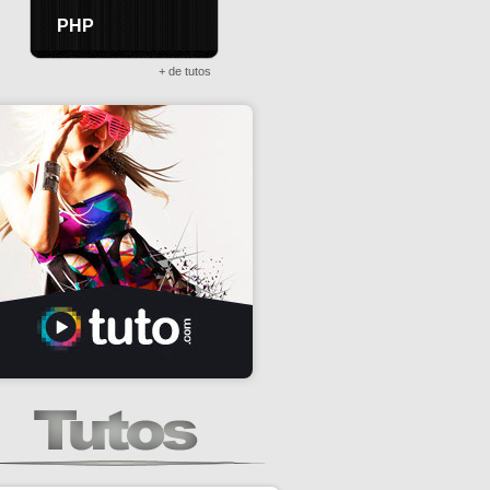
PHP
+ de tutos