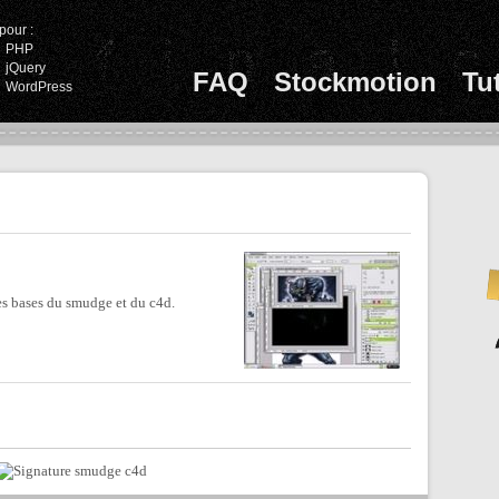
pour :
PHP
jQuery
FAQ
Stockmotion
Tu
WordPress
s bases du smudge et du c4d.