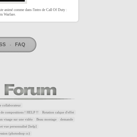
xte animé comme dans l'intro de Call Of Duty :
n Warfare.
RSS
FAQ
-
e collaborateur
 de compositions ! HELP !!
Rotation calque d'effet
n visage sur une vidéo
Beau montage
demande
et vue personnalisé [help]
ssion (photoshop cc)