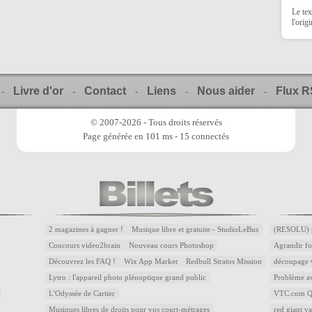
Le tex
l'orig
Livre d'or
Contact
Liens
Nous aider
Flux 
-
-
-
-
-
© 2007-2026 - Tous droits réservés
Page générée en 101 ms - 15 connectés
2 magazines à gagner !
Musique libre et gratuite - StudioLeBus
(RESOLU) p
Concours video2brain
Nouveau cours Photoshop
Agrandir fo
Découvrez les FAQ !
Wix App Market
Redbull Stratos Mission
découpage v
Lytro : l'appareil photo plénoptique grand public
Problème av
L'Odyssée de Cartier
VTC.com Qu
Musiques libres de droits pour vos court-métrages
red giant v