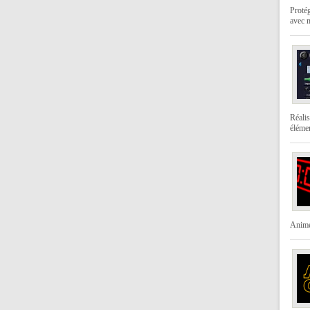
Protég
avec 
Réalis
élémen
Animer