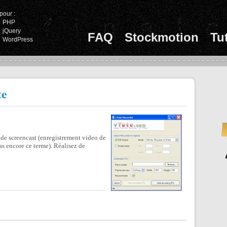
pour :
PHP
jQuery
FAQ
Stockmotion
Tu
WordPress
te
 de screencast (enregistrement video de
as encore ce terme). Réalisez de