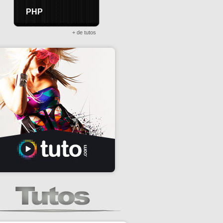
PHP
+ de tutos