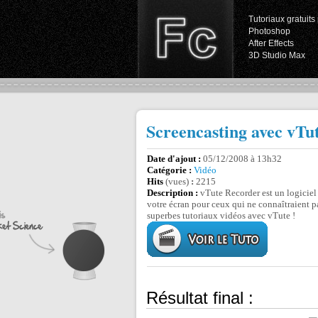
Tutoriaux gratuits 
Photoshop
After Effects
3D Studio Max
Screencasting avec vTu
Date d'ajout :
05/12/2008 à 13h32
Catégorie :
Vidéo
Hits
(vues)
:
2215
Description :
vTute Recorder est un logiciel
votre écran pour ceux qui ne connaîtraient p
superbes tutoriaux vidéos avec vTute !
Résultat final :