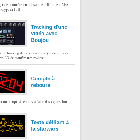
er des données en utilisant le chiffrement AES
mcrypt en PHP
Tracking d'une
vidéo avec
Boujou
er le tracking d'une vidéo afin d'y incruster des
ts 3D de manière très réaliste.
Compte à
rebours
 un compte à rebours à l'aide des expressions.
Texte défilant à
la starwars