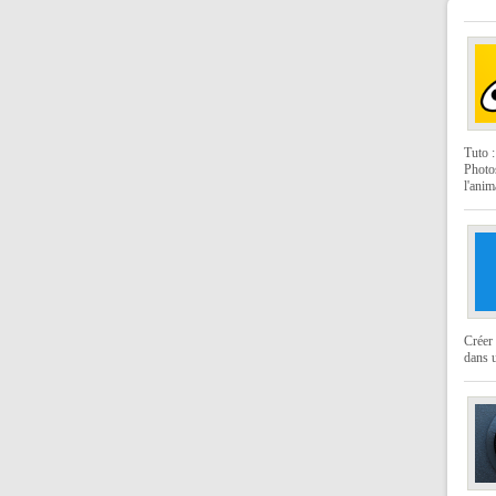
Tuto 
Photo
l'anim
Créer 
dans u