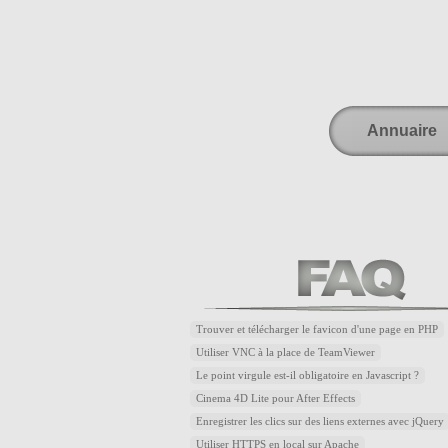
Annuaire
Trouver et télécharger le favicon d'une page en PHP
Utiliser VNC à la place de TeamViewer
Le point virgule est-il obligatoire en Javascript ?
Cinema 4D Lite pour After Effects
Enregistrer les clics sur des liens externes avec jQuery
Utiliser HTTPS en local sur Apache