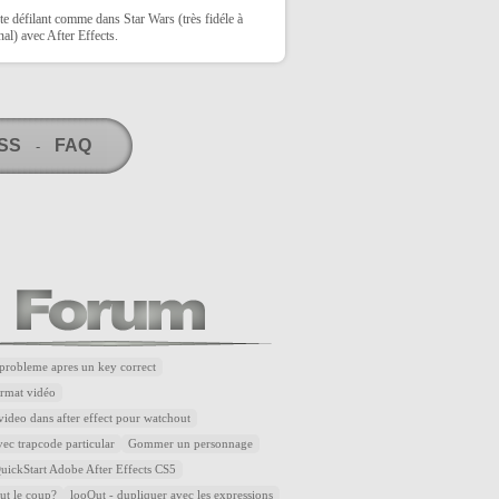
te défilant comme dans Star Wars (très fidéle à
inal) avec After Effects.
RSS
FAQ
-
robleme apres un key correct
rmat vidéo
ideo dans after effect pour watchout
ec trapcode particular
Gommer un personnage
ickStart Adobe After Effects CS5
aut le coup?
looOut - dupliquer avec les expressions