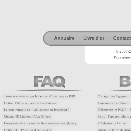
Annuaire
Livre d'or
Contact
-
-
© 2007-20
Page génér
Trouver et télécharger le favicon d'une page en PHP
2 magazines à gagner !
Utiliser VNC à la place de TeamViewer
Concours video2brain
Le point virgule est-il obligatoire en Javascript ?
Découvrez les FAQ !
Cinema 4D Lite pour After Effects
Lytro : l'appareil photo
Enregistrer les clics sur des liens externes avec jQuery
L'Odyssée de Cartier
Utiliser HTTPS en local sur Apache
Musiques libres de droi