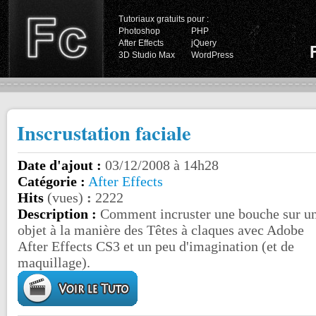
Tutoriaux gratuits pour :
Photoshop
PHP
After Effects
jQuery
3D Studio Max
WordPress
Inscrustation faciale
Date d'ajout :
03/12/2008 à 14h28
Catégorie :
After Effects
Hits
(vues)
:
2222
Description :
Comment incruster une bouche sur u
objet à la manière des Têtes à claques avec Adobe
After Effects CS3 et un peu d'imagination (et de
maquillage).