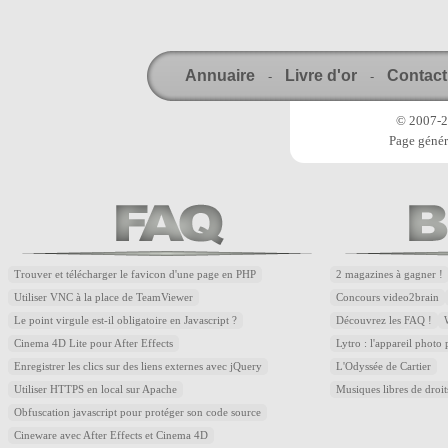
Annuaire
Livre d'or
Contact
-
-
© 2007-20
Page génér
Trouver et télécharger le favicon d'une page en PHP
2 magazines à gagner !
Utiliser VNC à la place de TeamViewer
Concours video2brain
Le point virgule est-il obligatoire en Javascript ?
Découvrez les FAQ !
Cinema 4D Lite pour After Effects
Lytro : l'appareil photo
Enregistrer les clics sur des liens externes avec jQuery
L'Odyssée de Cartier
Utiliser HTTPS en local sur Apache
Musiques libres de droi
Obfuscation javascript pour protéger son code source
Cineware avec After Effects et Cinema 4D