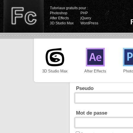
Tutoriaux gratuits pour :
Photoshop
PHP
After Effects
jQuery
3D Studio Max
WordPress
3D Studio Max
After Effects
Phot
Pseudo
Mot de passe