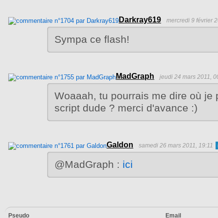
Darkray619
mercredi 9 février 
Sympa ce flash!
MadGraph
jeudi 24 mars 2011, 0
Woaaah, tu pourrais me dire où je 
script dude ? merci d'avance :)
Galdon
samedi 26 mars 2011, 19:11
@MadGraph :
ici
Pseudo
Email