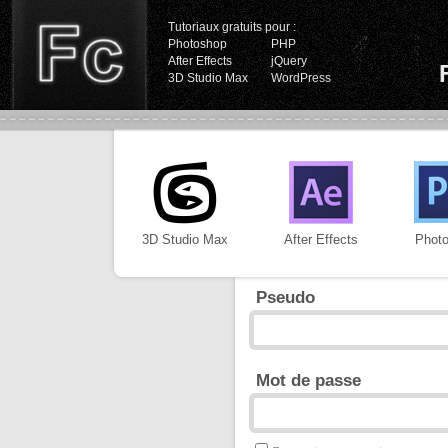
Tutoriaux gratuits pour :
Photoshop
PHP
After Effects
jQuery
3D Studio Max
WordPress
3D Studio Max
After Effects
Phot
Pseudo
Mot de passe