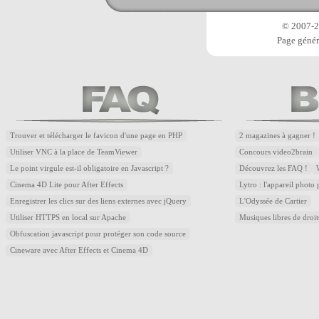
© 2007-20
Page génér
Trouver et télécharger le favicon d'une page en PHP
2 magazines à gagner !
Utiliser VNC à la place de TeamViewer
Concours video2brain
Le point virgule est-il obligatoire en Javascript ?
Découvrez les FAQ !
Cinema 4D Lite pour After Effects
Lytro : l'appareil photo
Enregistrer les clics sur des liens externes avec jQuery
L'Odyssée de Cartier
Utiliser HTTPS en local sur Apache
Musiques libres de droi
Obfuscation javascript pour protéger son code source
Cineware avec After Effects et Cinema 4D