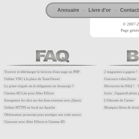
Annuaire
Livre d'or
Contact
-
-
© 2007-20
Page génér
Trouver et télécharger le favicon d'une page en PHP
2 magazines à gagner !
Utiliser VNC à la place de TeamViewer
Concours video2brain
Le point virgule est-il obligatoire en Javascript ?
Découvrez les FAQ !
Cinema 4D Lite pour After Effects
Lytro : l'appareil photo
Enregistrer les clics sur des liens externes avec jQuery
L'Odyssée de Cartier
Utiliser HTTPS en local sur Apache
Musiques libres de droi
Obfuscation javascript pour protéger son code source
Cineware avec After Effects et Cinema 4D