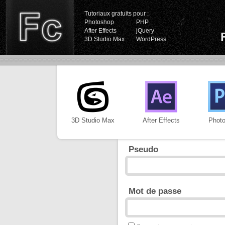
Tutoriaux gratuits pour :
Photoshop
PHP
After Effects
jQuery
3D Studio Max
WordPress
3D Studio Max
After Effects
Phot
Pseudo
Mot de passe