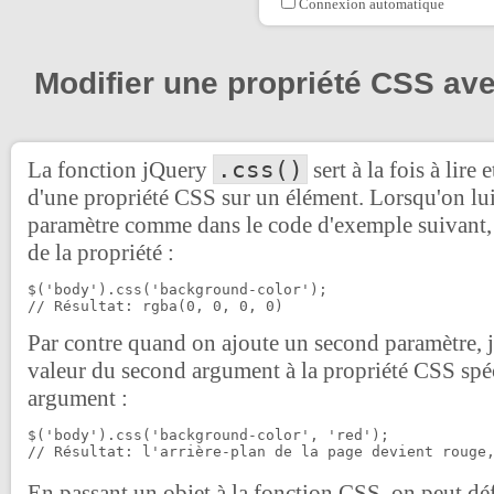
Connexion automatique
Modifier une propriété CSS av
.css()
La fonction jQuery
sert à la fois à lire 
d'une propriété CSS sur un élément. Lorsqu'on lui
paramètre comme dans le code d'exemple suivant, 
de la propriété :
$('body').css('background-color');

// Résultat: rgba(0, 0, 0, 0)
Par contre quand on ajoute un second paramètre, j
valeur du second argument à la propriété CSS spé
argument :
$('body').css('background-color', 'red');

// Résultat: l'arrière-plan de la page devient rouge
En passant un objet à la fonction CSS, on peut déf