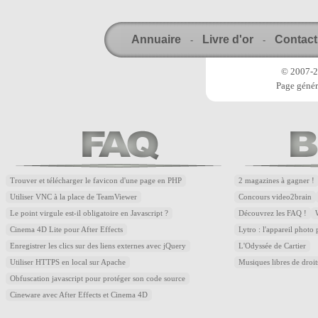
Annuaire
Livre d'or
Contact
-
-
© 2007-20
Page génér
Trouver et télécharger le favicon d'une page en PHP
2 magazines à gagner !
Utiliser VNC à la place de TeamViewer
Concours video2brain
Le point virgule est-il obligatoire en Javascript ?
Découvrez les FAQ !
Cinema 4D Lite pour After Effects
Lytro : l'appareil photo
Enregistrer les clics sur des liens externes avec jQuery
L'Odyssée de Cartier
Utiliser HTTPS en local sur Apache
Musiques libres de droi
Obfuscation javascript pour protéger son code source
Cineware avec After Effects et Cinema 4D