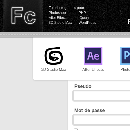
Tutoriaux gratuits pour :
Photoshop
PHP
After Effects
jQuery
3D Studio Max
WordPress
3D Studio Max
After Effects
Phot
Pseudo
Mot de passe