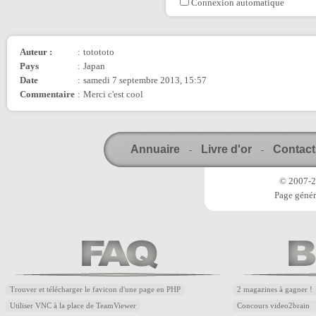
Connexion automatique
Auteur :
:
totototo
Pays
:
Japan
Date
:
samedi 7 septembre 2013, 15:57
Commentaire
:
Merci c'est cool
Annuaire
Livre d'or
Contact
-
-
© 2007-20
Page génér
Trouver et télécharger le favicon d'une page en PHP
2 magazines à gagner !
Utiliser VNC à la place de TeamViewer
Concours video2brain