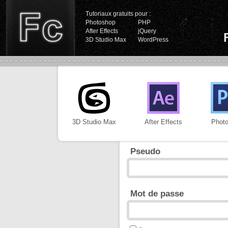
Tutoriaux gratuits pour :
Photoshop
PHP
After Effects
jQuery
3D Studio Max
WordPress
3D Studio Max
After Effects
Phot
Pseudo
Mot de passe