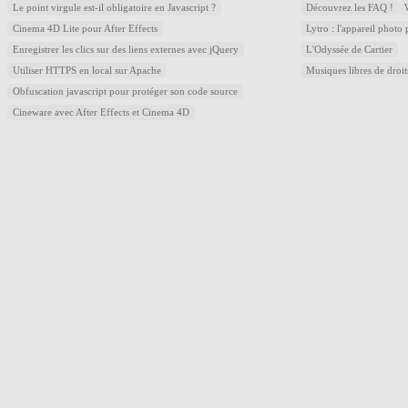
Le point virgule est-il obligatoire en Javascript ?
Découvrez les FAQ !
Cinema 4D Lite pour After Effects
Lytro : l'appareil photo
Enregistrer les clics sur des liens externes avec jQuery
L'Odyssée de Cartier
Utiliser HTTPS en local sur Apache
Musiques libres de droi
Obfuscation javascript pour protéger son code source
Cineware avec After Effects et Cinema 4D