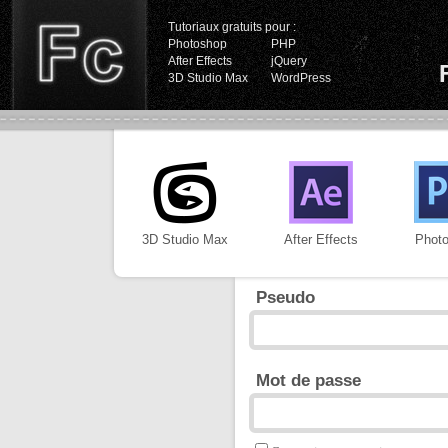
Tutoriaux gratuits pour :
Photoshop
PHP
After Effects
jQuery
3D Studio Max
WordPress
3D Studio Max
After Effects
Phot
Pseudo
Mot de passe