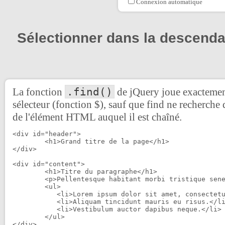
Connexion automatique
Sélectionner dans la descend
.find()
La fonction
de jQuery joue exactemen
sélecteur (fonction $), sauf que find ne recherche 
de l'élément HTML auquel il est chaîné.
<div id="header">

	<h1>Grand titre de la page</h1>

</div>

<div id="content">

	<h1>Titre du paragraphe</h1>

	<p>Pellentesque habitant morbi tristique senectus et netus et malesuada fames ac turpis egestas.</p>

	<ul>

	   <li>Lorem ipsum dolor sit amet, consectetuer adipiscing elit.</li>

	   <li>Aliquam tincidunt mauris eu risus.</li>

	   <li>Vestibulum auctor dapibus neque.</li>

	</ul>

</div>