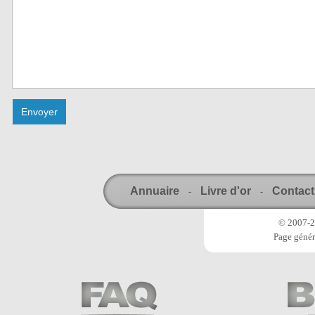
Annuaire
Livre d'or
Contact
-
-
© 2007-20
Page génér