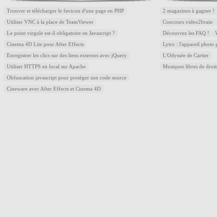
Trouver et télécharger le favicon d'une page en PHP
2 magazines à gagner !
Utiliser VNC à la place de TeamViewer
Concours video2brain
Le point virgule est-il obligatoire en Javascript ?
Découvrez les FAQ !
Cinema 4D Lite pour After Effects
Lytro : l'appareil photo
Enregistrer les clics sur des liens externes avec jQuery
L'Odyssée de Cartier
Utiliser HTTPS en local sur Apache
Musiques libres de droi
Obfuscation javascript pour protéger son code source
Cineware avec After Effects et Cinema 4D