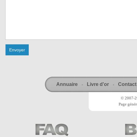
Annuaire
Livre d'or
Contact
-
-
© 2007-20
Page génér