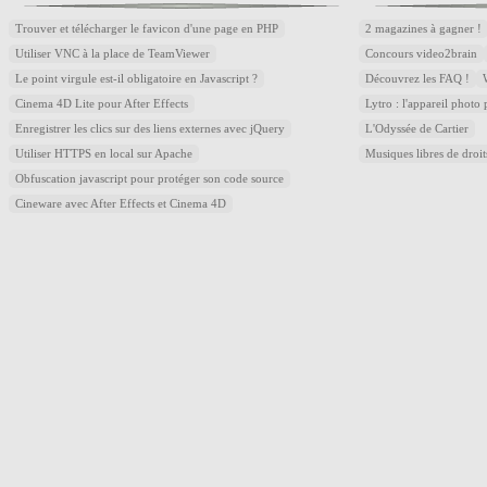
Trouver et télécharger le favicon d'une page en PHP
2 magazines à gagner !
Utiliser VNC à la place de TeamViewer
Concours video2brain
Le point virgule est-il obligatoire en Javascript ?
Découvrez les FAQ !
Cinema 4D Lite pour After Effects
Lytro : l'appareil photo
Enregistrer les clics sur des liens externes avec jQuery
L'Odyssée de Cartier
Utiliser HTTPS en local sur Apache
Musiques libres de droi
Obfuscation javascript pour protéger son code source
Cineware avec After Effects et Cinema 4D