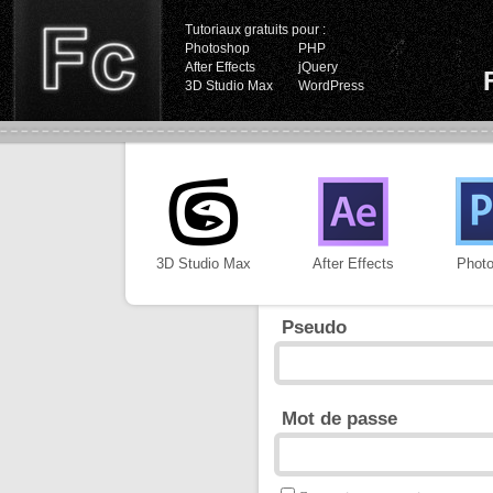
Tutoriaux gratuits pour :
Photoshop
PHP
After Effects
jQuery
3D Studio Max
WordPress
3D Studio Max
After Effects
Phot
Pseudo
Mot de passe