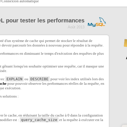
Connexion automatique
L pour tester les performances
Août 2013
é d'un système de cache qui permet de stocker le résultat de
e devoir parcourir les données à nouveau pour répondre à la requête.
performances en diminuant le temps d'exécution des requêtes de plus
t gênant lorsqu'on souhaite optimiser une requête, car il masque une
isée.
avec
EXPLAIN
ou
DESCRIBE
pour voir les index utilisés lors des
cache
pour pouvoir observer les performances réelles de la requête, en
que exécution.
s solutions :
er le cache, en réduisant la taille du cache à 0 dans la configuration
odifier est :
query_cache_size
et la requête à exécuter est la