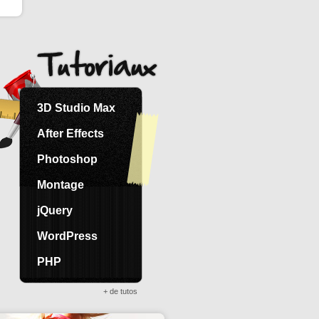
3D Studio Max
After Effects
Photoshop
Montage
jQuery
WordPress
PHP
+ de tutos