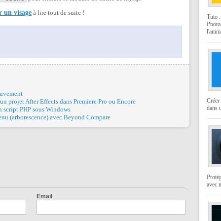
r un visage
à lire tout de suite !
Tuto 
Photo
l'anim
ouvement
Créer 
n projet After Effects dans Premiere Pro ou Encore
dans u
un script PHP sous Windows
ntenu (arborescence) avec Beyond Compare
Protég
avec 
Email