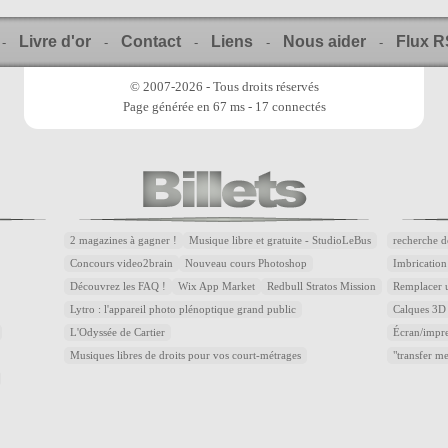
Livre d'or
Contact
Liens
Nous aider
Flux 
-
-
-
-
-
© 2007-2026 - Tous droits réservés
Page générée en 67 ms - 17 connectés
2 magazines à gagner !
Musique libre et gratuite - StudioLeBus
recherche d
Concours video2brain
Nouveau cours Photoshop
Imbrication
Découvrez les FAQ !
Wix App Market
Redbull Stratos Mission
Remplacer u
Lytro : l'appareil photo plénoptique grand public
Calques 3D 
L'Odyssée de Cartier
Écran/impre
Musiques libres de droits pour vos court-métrages
"transfer m