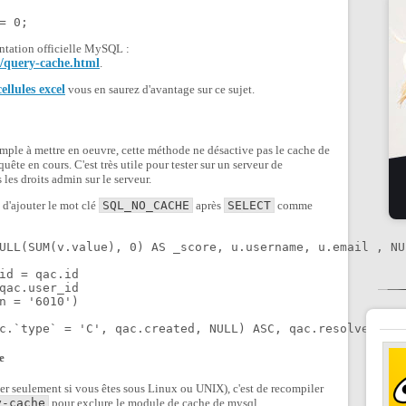
= 0;
entation officielle MySQL :
n/query-cache.html
.
llules excel
vous en saurez d'avantage sur ce sujet.
mple à mettre en oeuvre, cette méthode ne désactive pas le cache de
ête en cours. C'est très utile pour tester sur un serveur de
les droits admin sur le serveur.
 d'ajouter le mot clé
SQL_NO_CACHE
après
SELECT
comme
ULL(SUM(v.value), 0) AS _score, u.username, u.email , NU
id = qac.id

qac.user_id

n = '6010')

e
liser seulement si vous êtes sous Linux ou UNIX), c'est de recompiler
y-cache
pour exclure le module de cache de mysql.