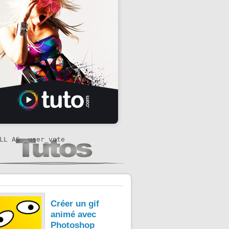
LL AS _user_vote 

Créer un gif
animé avec
Photoshop