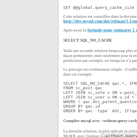
SET @@global.query_cache_size 
Cette solution est conseillée dans la docum
http://dev.mysql.com/doc/refman/5.1/e
Après avoir lu
formule pour comparer 2 ce
SELECT SQL_NO_CACHE
Voilà une seconde solution beaucoup plus si
façon permanente, mais seulement pour la requ
production par exemple, ou lorsqu'on n’a pas 
Le principe est extrêmement simple : il suffit
dans cet exemple :
SELECT SQL_NO_CACHE qac.*, IFN
FROM sc_post qac

LEFT JOIN sc_vote v ON v.post_
LEFT JOIN sc_user u ON u.id = 
WHERE ( qac.dnz_parent_questio
GROUP BY qac.id

Compiler mysql avec --without-query-cach
La dernière solution, la plus radicale (à uti
MySQL avec l'option
--without-quer