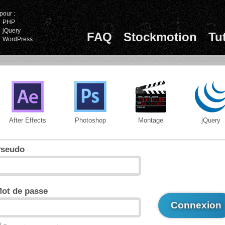
pour :
PHP
jQuery
FAQ
Stockmotion
Tu
WordPress
After Effects
Photoshop
Montage
jQuery
seudo
ot de passe