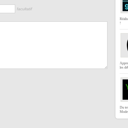
facultatif
Réali
!
Appre
les dé
Du te
Moder