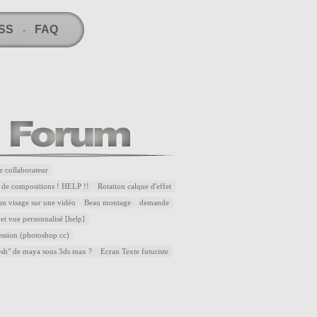
RSS
FAQ
-
e collaborateur
 de compositions ! HELP !!
Rotation calque d'effet
n visage sur une vidéo
Beau montage
demande
et vue personnalisé [help]
ssion (photoshop cc)
esh" de maya sous 3ds max ?
Ecran Texte futuriste