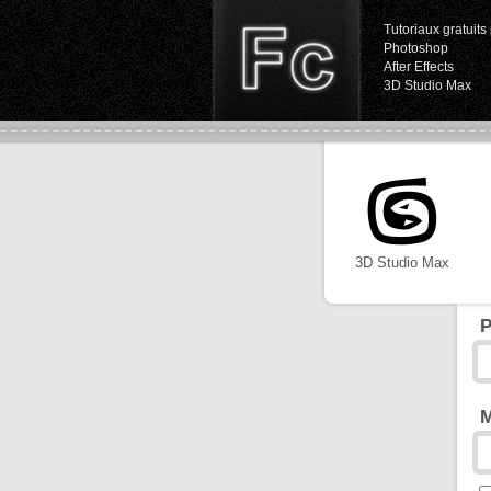
Tutoriaux gratuits 
Photoshop
After Effects
3D Studio Max
3D Studio Max
P
M