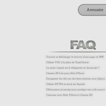
Annuaire
Trouver et télécharger le favicon d'une page en PHP
Utiliser VNC à la place de TeamViewer
Le point virgule est-il obligatoire en Javascript ?
Cinema 4D Lite pour After Effects
Enregistrer les clics sur des liens externes avec jQuery
Utiliser HTTPS en local sur Apache
Obfuscation javascript pour protéger son code source
Cineware avec After Effects et Cinema 4D