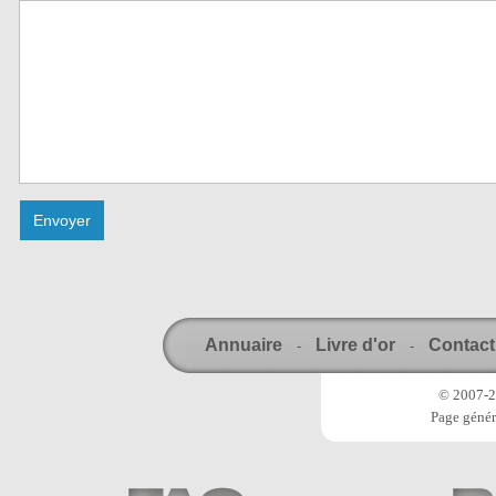
Annuaire
Livre d'or
Contact
-
-
© 2007-20
Page génér