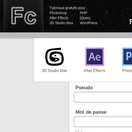
Tutoriaux gratuits pour :
Photoshop
PHP
After Effects
jQuery
3D Studio Max
WordPress
3D Studio Max
After Effects
Phot
Pseudo
Mot de passe