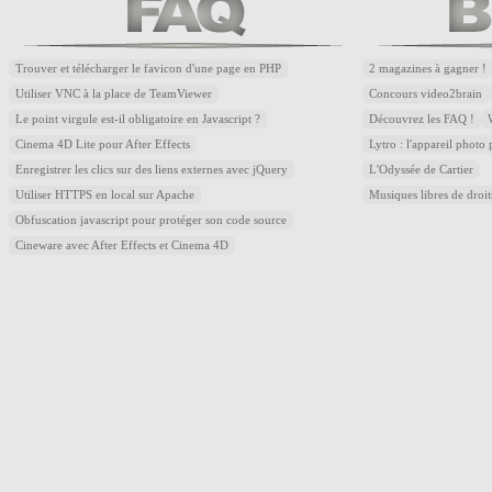
Trouver et télécharger le favicon d'une page en PHP
2 magazines à gagner !
Utiliser VNC à la place de TeamViewer
Concours video2brain
Le point virgule est-il obligatoire en Javascript ?
Découvrez les FAQ !
Cinema 4D Lite pour After Effects
Lytro : l'appareil photo
Enregistrer les clics sur des liens externes avec jQuery
L'Odyssée de Cartier
Utiliser HTTPS en local sur Apache
Musiques libres de droi
Obfuscation javascript pour protéger son code source
Cineware avec After Effects et Cinema 4D