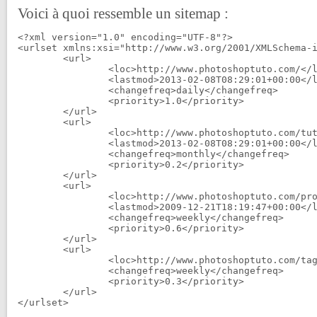
Voici à quoi ressemble un sitemap :
<?xml version="1.0" encoding="UTF-8"?>

<urlset xmlns:xsi="http://www.w3.org/2001/XMLSchema-i
	<url>

		<loc>http://www.photoshoptuto.com/</loc>

		<lastmod>2013-02-08T08:29:01+00:00</lastmod>

		<changefreq>daily</changefreq>

		<priority>1.0</priority>

	</url>

	<url>

		<loc>http://www.photoshoptuto.com/tuto/epouvantail-effrayant-1018</loc>

		<lastmod>2013-02-08T08:29:01+00:00</lastmod>

		<changefreq>monthly</changefreq>

		<priority>0.2</priority>

	</url>

	<url>

		<loc>http://www.photoshoptuto.com/proposer-un-tuto</loc>

		<lastmod>2009-12-21T18:19:47+00:00</lastmod>

		<changefreq>weekly</changefreq>

		<priority>0.6</priority>

	</url>

	<url>

		<loc>http://www.photoshoptuto.com/tag/35mm</loc>

		<changefreq>weekly</changefreq>

		<priority>0.3</priority>

	</url>
