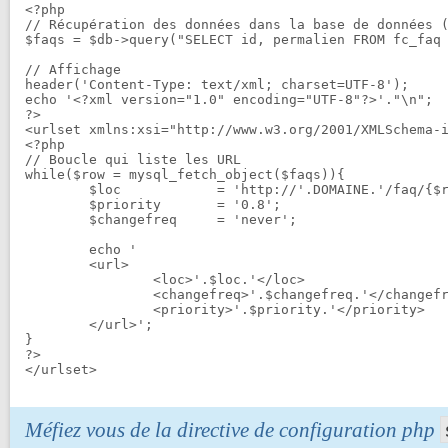
<?php

// Récupération des données dans la base de données (
$faqs = $db->query("SELECT id, permalien FROM fc_faq 
// Affichage

header('Content-Type: text/xml; charset=UTF-8');

echo '<?xml version="1.0" encoding="UTF-8"?>'."\n";

?>

<urlset xmlns:xsi="http://www.w3.org/2001/XMLSchema-i
<?php

// Boucle qui liste les URL

while($row = mysql_fetch_object($faqs)){

	$loc		= 'http://'.DOMAINE.'/faq/{$row->id}-{$row->permalien}';

	$priority	= '0.8';

	$changefreq	= 'never';

	echo '

	<url>

		<loc>'.$loc.'</loc>

		<changefreq>'.$changefreq.'</changefreq>

		<priority>'.$priority.'</priority>

	</url>';

}

?>

Méfiez vous de la directive de configuration php