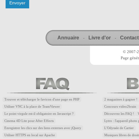
Annuaire
Livre d'or
Contact
-
-
© 2007-20
Page génér
Trouver et télécharger le favicon d'une page en PHP
2 magazines à gagner !
Utiliser VNC à la place de TeamViewer
Concours video2brain
Le point virgule est-il obligatoire en Javascript ?
Découvrez les FAQ !
Cinema 4D Lite pour After Effects
Lytro : l'appareil photo
Enregistrer les clics sur des liens externes avec jQuery
L'Odyssée de Cartier
Utiliser HTTPS en local sur Apache
Musiques libres de droi