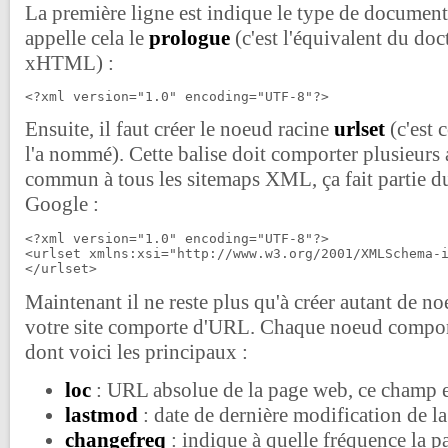
La première ligne est indique le type de document
appelle cela le
prologue
(c'est l'équivalent du do
xHTML) :
<?xml version="1.0" encoding="UTF-8"?>
Ensuite, il faut créer le noeud racine
urlset
(c'est
l'a nommé). Cette balise doit comporter plusieurs at
commun à tous les sitemaps XML, ça fait partie du
Google :
<?xml version="1.0" encoding="UTF-8"?>

<urlset xmlns:xsi="http://www.w3.org/2001/XMLSchema-i
Maintenant il ne reste plus qu'à créer autant de n
votre site comporte d'URL. Chaque noeud comport
dont voici les principaux :
loc
: URL absolue de la page web, ce champ 
lastmod
: date de dernière modification de la
changefreq
: indique à quelle fréquence la pa