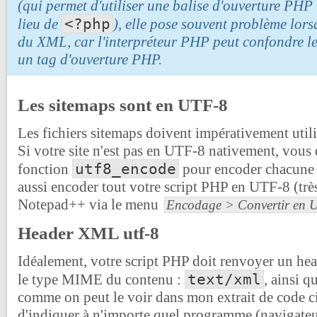
(qui permet d'utiliser une balise d'ouverture PHP
<?php
lieu de
), elle pose souvent problème lors
du XML, car l'interpréteur PHP peut confondre 
un tag d'ouverture PHP.
Les sitemaps sont en UTF-8
Les fichiers sitemaps doivent impérativement util
Si votre site n'est pas en UTF-8 nativement, vous d
utf8_encode
fonction
pour encoder chacune d
aussi encoder tout votre script PHP en UTF-8 (très 
Notepad++ via le menu
Encodage > Convertir en 
Header XML utf-8
Idéalement, votre script PHP doit renvoyer un h
text/xml
le type MIME du contenu :
, ainsi 
comme on peut le voir dans mon extrait de code c
d'indiquer à n'importe quel programme (navigate