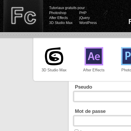
Tutoriaux gratuits pour :
Photoshop
PHP
After Effects
jQuery
3D Studio Max
WordPress
3D Studio Max
After Effects
Phot
Pseudo
Mot de passe