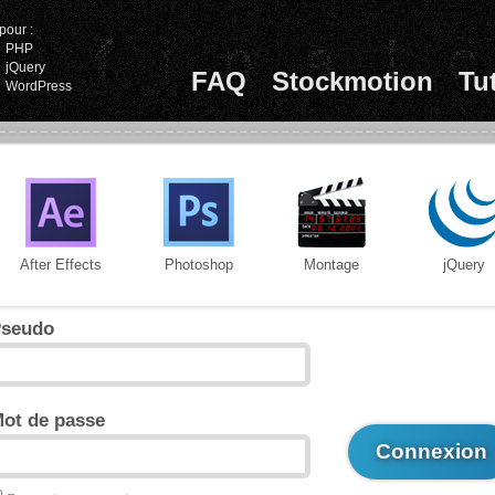
pour :
PHP
jQuery
FAQ
Stockmotion
Tu
WordPress
After Effects
Photoshop
Montage
jQuery
seudo
ot de passe