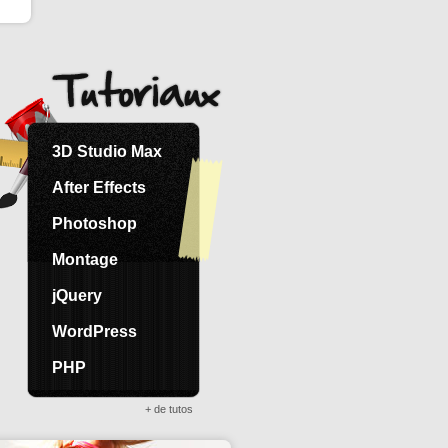
3D Studio Max
After Effects
Photoshop
Montage
jQuery
WordPress
PHP
+ de tutos