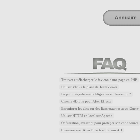
Annuaire
Trouver et télécharger le favicon d'une page en PHP
Utiliser VNC à la place de TeamViewer
Le point virgule est-il obligatoire en Javascript ?
Cinema 4D Lite pour After Effects
Enregistrer les clics sur des liens externes avec jQuery
Utiliser HTTPS en local sur Apache
Obfuscation javascript pour protéger son code source
Cineware avec After Effects et Cinema 4D