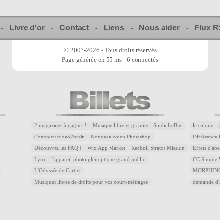
Livre d'or
Contact
Liens
Nous aider
Flux 
-
-
-
-
-
© 2007-2026 - Tous droits réservés
Page générée en 55 ms - 6 connectés
2 magazines à gagner !
Musique libre et gratuite - StudioLeBus
le calque
Concours video2brain
Nouveau cours Photoshop
Différence 
Découvrez les FAQ !
Wix App Market
Redbull Stratos Mission
Effets d'abe
Lytro : l'appareil photo plénoptique grand public
CC Simple W
L'Odyssée de Cartier
MORPHING
Musiques libres de droits pour vos court-métrages
demande d'