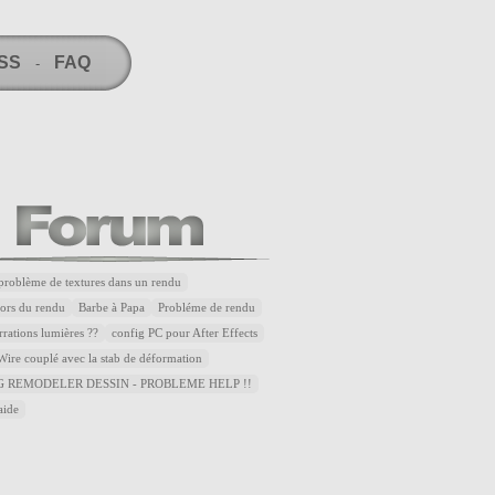
RSS
FAQ
-
problème de textures dans un rendu
lors du rendu
Barbe à Papa
Probléme de rendu
rrations lumières ??
config PC pour After Effects
ire couplé avec la stab de déformation
 REMODELER DESSIN - PROBLEME HELP !!
aide