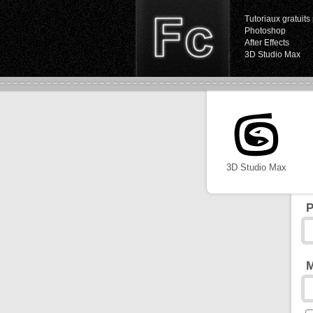
Tutoriaux gratuits 
Photoshop
After Effects
3D Studio Max
3D Studio Max
P
M