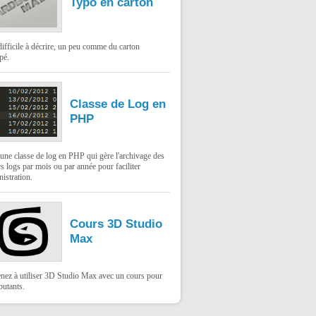
Typo en carton
difficile à décrire, un peu comme du carton
pé.
Classe de Log en
PHP
une classe de log en PHP qui gère l'archivage des
rs logs par mois ou par année pour faciliter
nistration.
Cours 3D Studio
Max
nez à utiliser 3D Studio Max avec un cours pour
butants.