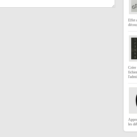
Effet 
décou
Créer 
fichie
l'admi
Appre
les dé