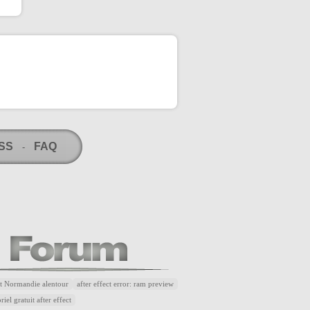
RSS
FAQ
-
t Normandie alentour
after effect error: ram preview
riel gratuit after effect