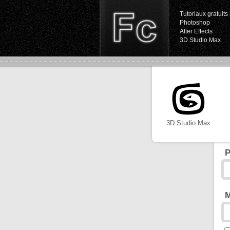
Tutoriaux gratuits 
Photoshop
After Effects
3D Studio Max
3D Studio Max
P
M