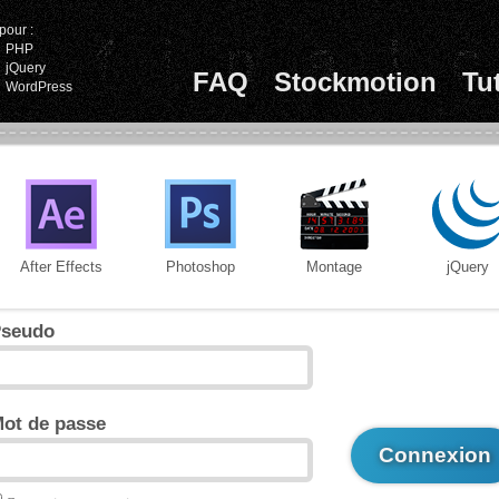
pour :
PHP
jQuery
FAQ
Stockmotion
Tu
WordPress
After Effects
Photoshop
Montage
jQuery
seudo
ot de passe