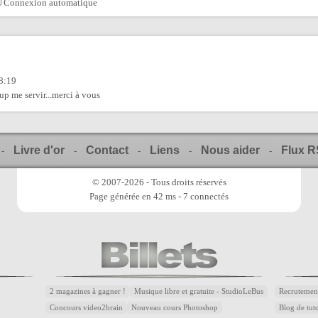
Connexion automatique
08:19
up me servir...merci à vous
Livre d'or
Contact
Liens
Nous aider
Flux 
-
-
-
-
-
© 2007-2026 - Tous droits réservés
Page générée en 42 ms - 7 connectés
2 magazines à gagner !
Musique libre et gratuite - StudioLeBus
Recrutemen
Concours video2brain
Nouveau cours Photoshop
Blog de tuto