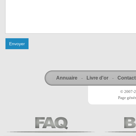
Annuaire
Livre d'or
Contact
-
-
© 2007-20
Page génér