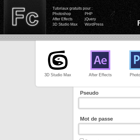
Tutoriaux gratuits pour :
Photoshop
PHP
After Effects
jQuery
3D Studio Max
WordPress
3D Studio Max
After Effects
Phot
Pseudo
Mot de passe