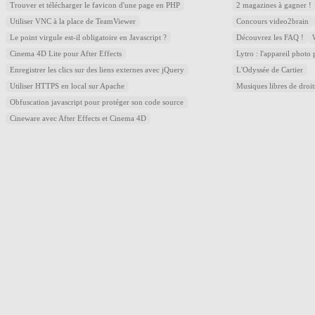
Trouver et télécharger le favicon d'une page en PHP
2 magazines à gagner !
Utiliser VNC à la place de TeamViewer
Concours video2brain
Le point virgule est-il obligatoire en Javascript ?
Découvrez les FAQ !
Cinema 4D Lite pour After Effects
Lytro : l'appareil photo
Enregistrer les clics sur des liens externes avec jQuery
L'Odyssée de Cartier
Utiliser HTTPS en local sur Apache
Musiques libres de droi
Obfuscation javascript pour protéger son code source
Cineware avec After Effects et Cinema 4D