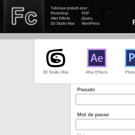
Tutoriaux gratuits pour :
Photoshop
PHP
After Effects
jQuery
3D Studio Max
WordPress
3D Studio Max
After Effects
Phot
Pseudo
Mot de passe