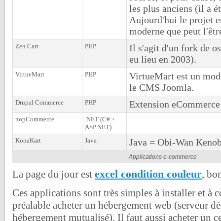
les plus anciens (il a é
Aujourd'hui le projet e
moderne que peut l'êtr
Zen Cart
PHP
Il s'agit d'un fork de 
eu lieu en 2003).
VirtueMart
PHP
VirtueMart est un mo
le CMS Joomla.
Drupal Commerce
PHP
Extension eCommerce 
nopCommerce
.NET (C# +
ASP.NET)
KonaKart
Java
Java = Obi-Wan Kenobi
Applications e-commerce
excel condition couleur
La page du jour est
, bo
Ces applications sont très simples à installer et à c
préalable acheter un hébergement web (serveur d
hébergement mutualisé). Il faut aussi acheter un c