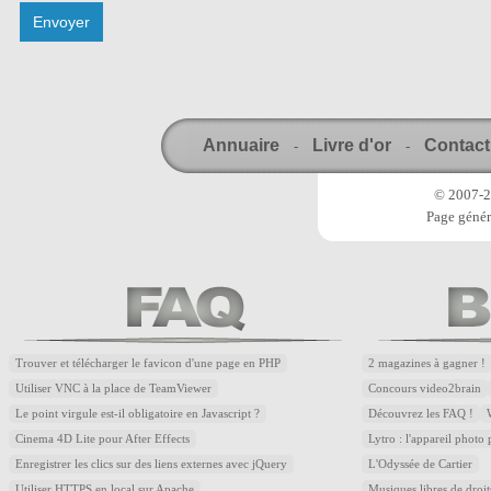
Annuaire
Livre d'or
Contact
-
-
© 2007-20
Page génér
Trouver et télécharger le favicon d'une page en PHP
2 magazines à gagner !
Utiliser VNC à la place de TeamViewer
Concours video2brain
Le point virgule est-il obligatoire en Javascript ?
Découvrez les FAQ !
Cinema 4D Lite pour After Effects
Lytro : l'appareil photo
Enregistrer les clics sur des liens externes avec jQuery
L'Odyssée de Cartier
Utiliser HTTPS en local sur Apache
Musiques libres de droi