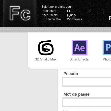
Tutoriaux gratuits pour :
Photoshop
PHP
After Effects
jQuery
3D Studio Max
WordPress
3D Studio Max
After Effects
Phot
Pseudo
Mot de passe