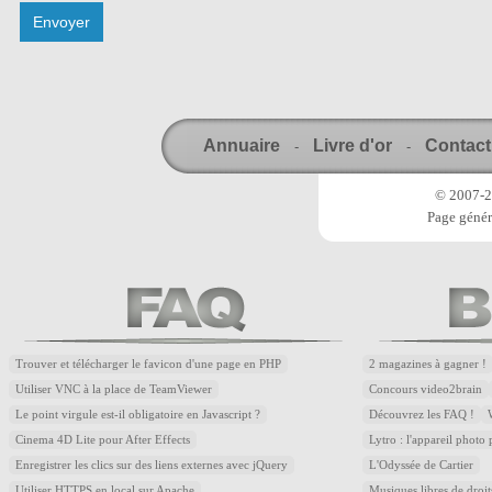
Annuaire
Livre d'or
Contact
-
-
© 2007-20
Page génér
Trouver et télécharger le favicon d'une page en PHP
2 magazines à gagner !
Utiliser VNC à la place de TeamViewer
Concours video2brain
Le point virgule est-il obligatoire en Javascript ?
Découvrez les FAQ !
Cinema 4D Lite pour After Effects
Lytro : l'appareil photo
Enregistrer les clics sur des liens externes avec jQuery
L'Odyssée de Cartier
Utiliser HTTPS en local sur Apache
Musiques libres de droi