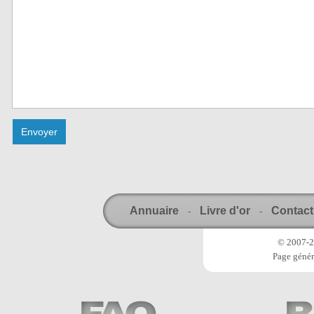
Annuaire
Livre d'or
Contact
-
-
© 2007-20
Page génér