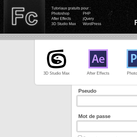
Tutoriaux gratuits pour :
Photoshop
PHP
After Effects
jQuery
3D Studio Max
WordPress
3D Studio Max
After Effects
Phot
Pseudo
Mot de passe