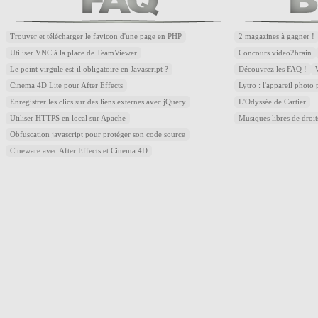
Trouver et télécharger le favicon d'une page en PHP
2 magazines à gagner !
Utiliser VNC à la place de TeamViewer
Concours video2brain
Le point virgule est-il obligatoire en Javascript ?
Découvrez les FAQ !
Cinema 4D Lite pour After Effects
Lytro : l'appareil photo
Enregistrer les clics sur des liens externes avec jQuery
L'Odyssée de Cartier
Utiliser HTTPS en local sur Apache
Musiques libres de droi
Obfuscation javascript pour protéger son code source
Cineware avec After Effects et Cinema 4D