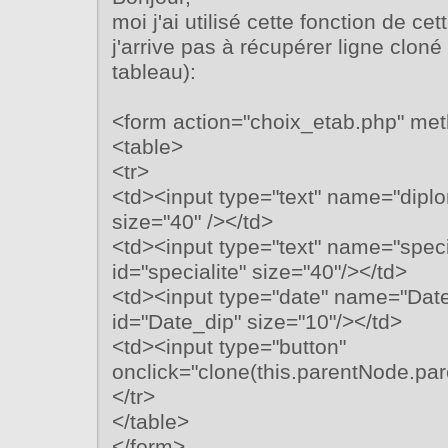
moi j'ai utilisé cette fonction de ce
j'arrive pas à récupérer ligne clon
tableau):
<form action="choix_etab.php" met
<table>
<tr>
<td><input type="text" name="dipl
size="40" /></td>
<td><input type="text" name="speci
id="specialite" size="40"/></td>
<td><input type="date" name="Dat
id="Date_dip" size="10"/></td>
<td><input type="button"
onclick="clone(this.parentNode.par
</tr>
</table>
</form>