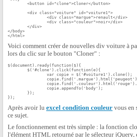
	<button id="clone">Cloner</button>

	<div class="voiture" id="voiture1">

		<div class="marque">renault</div>

		<div class="couleur">noir</div>

	</div>

</body>

</html>
Voici comment créer de nouvelles div voiture à part
lors du clic sur le bouton "Cloner" :
$(document).ready(function($){

	$('#clone').click(function(e){

		var copie = $('#voiture1').clone();

		copie.find('.marque').html('peugeot');

		copie.find('.couleur').html('rouge').css('color', 'red');

		copie.appendTo('body');

	});

});
excel condition couleur
Après avoir lu
vous en s
ce sujet.
Le fonctionnement est très simple : la fonction cl
l'élément HTML retourné par le sélecteur jQuery, 