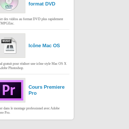
format DVD
er des vidéos au format DVD plus rapidement
 TMPGEnc.
Icône Mac OS
al gratuit pour réaliser une icône style Mac OS X
Adobe Photoshop.
Cours Premiere
Pro
er dans le montage professionel avec Adobe
ere Pro.