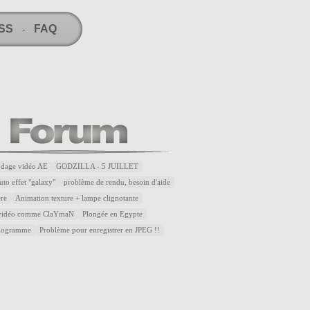
RSS
FAQ
-
odage vidéo AE
GODZILLA - 5 JUILLET
uto effet "galaxy"
problème de rendu, besoin d'aide
ère
Animation texture + lampe clignotante
 vidéo comme ClaYmaN
Plongée en Egypte
diogramme
Problème pour enregistrer en JPEG !!