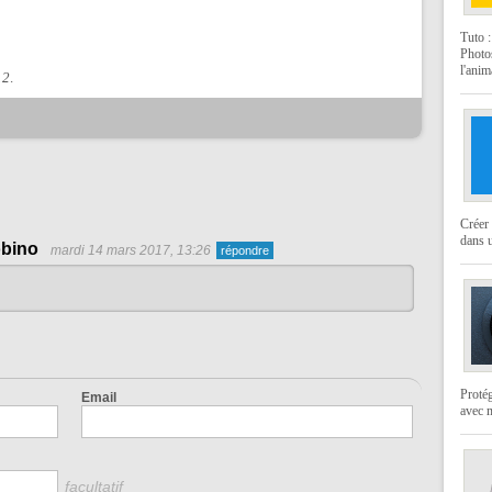
Tuto 
Photo
l'anim
12
.
Créer 
dans u
bino
mardi 14 mars 2017, 13:26
Protég
Email
avec 
facultatif