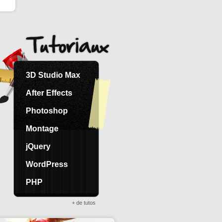
3D Studio Max
After Effects
Photoshop
Montage
jQuery
WordPress
PHP
+ de tutos