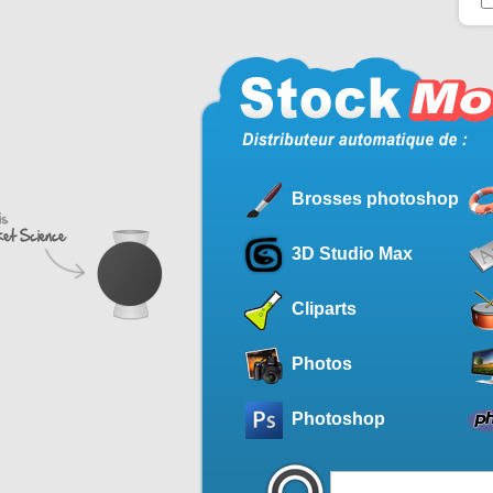
Brosses photoshop
3D Studio Max
Cliparts
Photos
Photoshop