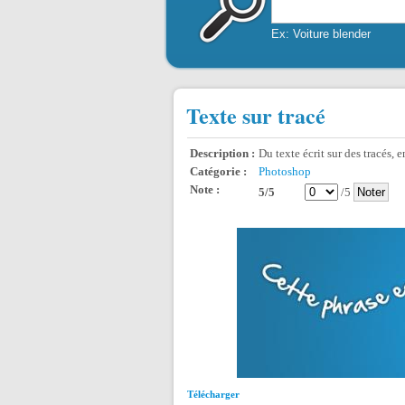
Ex: Voiture blender
Texte sur tracé
Description :
Du texte écrit sur des tracés, 
Catégorie :
Photoshop
Note :
5/5
/5
Télécharger