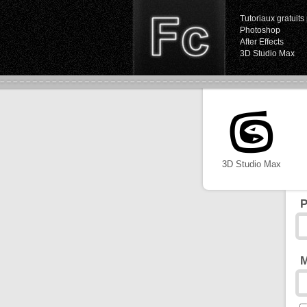
Tutoriaux gratuits 
Photoshop
After Effects
3D Studio Max
3D Studio Max
P
M