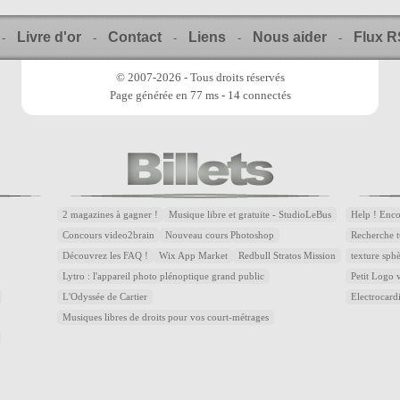
Livre d'or
Contact
Liens
Nous aider
Flux 
-
-
-
-
-
© 2007-2026 - Tous droits réservés
Page générée en 77 ms - 14 connectés
2 magazines à gagner !
Musique libre et gratuite - StudioLeBus
Help ! Enc
Concours video2brain
Nouveau cours Photoshop
Recherche t
Découvrez les FAQ !
Wix App Market
Redbull Stratos Mission
texture sph
Lytro : l'appareil photo plénoptique grand public
Petit Logo
L'Odyssée de Cartier
Electrocar
Musiques libres de droits pour vos court-métrages