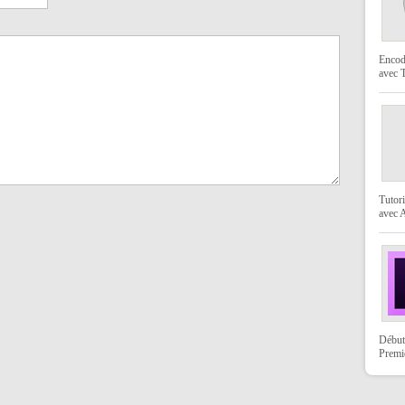
Encod
avec
Tutori
avec 
Début
Premi