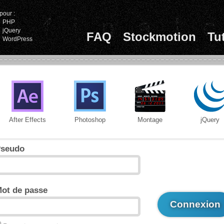
pour :
PHP
jQuery
FAQ
Stockmotion
Tu
WordPress
After Effects
Photoshop
Montage
jQuery
seudo
ot de passe