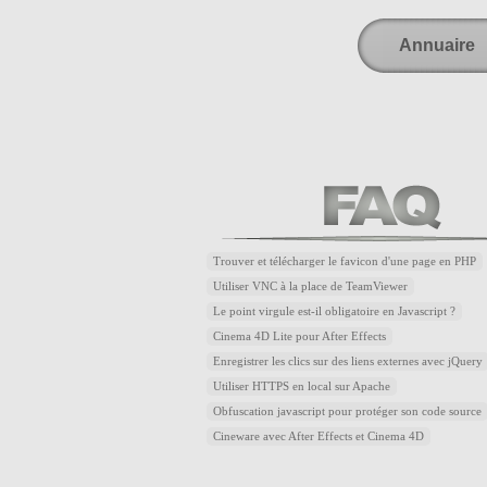
Annuaire
Trouver et télécharger le favicon d'une page en PHP
Utiliser VNC à la place de TeamViewer
Le point virgule est-il obligatoire en Javascript ?
Cinema 4D Lite pour After Effects
Enregistrer les clics sur des liens externes avec jQuery
Utiliser HTTPS en local sur Apache
Obfuscation javascript pour protéger son code source
Cineware avec After Effects et Cinema 4D