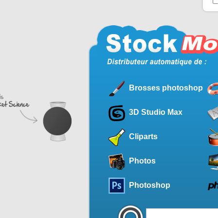
Brosses photoshop
3D Studio Max
Cliparts
Photos
Photoshop