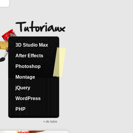
3D Studio Max
After Effects
Photoshop
Montage
jQuery
WordPress
PHP
+ de tutos