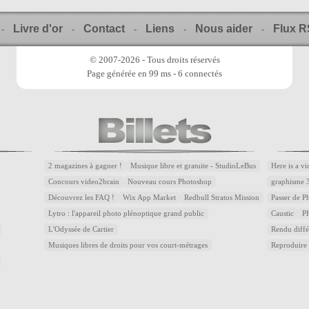
Livre d'or
Contact
Liens
Nous aider
Flux 
-
-
-
-
-
© 2007-2026 - Tous droits réservés
Page générée en 99 ms - 6 connectés
2 magazines à gagner !
Musique libre et gratuite - StudioLeBus
Here is a v
Concours video2brain
Nouveau cours Photoshop
graphisme 
Découvrez les FAQ !
Wix App Market
Redbull Stratos Mission
Passer de 
Lytro : l'appareil photo plénoptique grand public
Caustic
P
L'Odyssée de Cartier
Rendu diffé
Musiques libres de droits pour vos court-métrages
Reproduire 