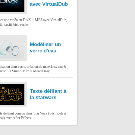
avec VirtualDub
er une vidéo en DivX + MP3 avec VirtualDub,
éfficacité bien réelle.
Modéliser un
verre d'eau
sation d'un verre, création de matériaux eau &
 avec 3D Studio Max et Mental Ray
Texte défilant à
la starwars
te défilant comme dans Star Wars (très fidéle à
inal) avec After Effects.