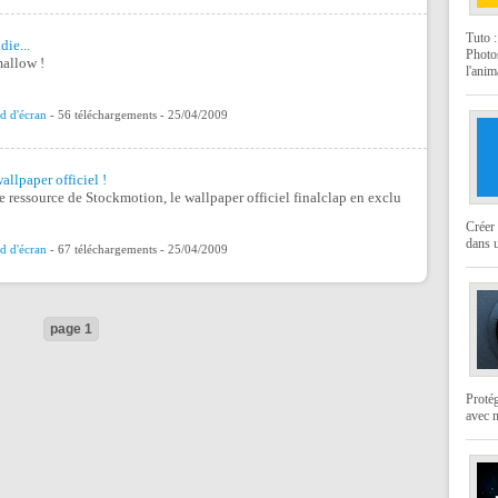
Tuto 
die...
Photo
mallow !
l'anim
d d'écran
- 56 téléchargements - 25/04/2009
allpaper officiel !
 ressource de Stockmotion, le wallpaper officiel finalclap en exclu
Créer 
dans u
d d'écran
- 67 téléchargements - 25/04/2009
page 1
Protég
avec 