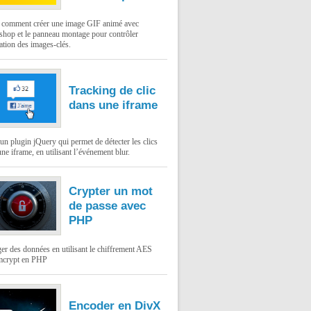
: comment créer une image GIF animé avec
shop et le panneau montage pour contrôler
ation des images-clés.
Tracking de clic
dans une iframe
un plugin jQuery qui permet de détecter les clics
ne iframe, en utilisant l’événement blur.
Crypter un mot
de passe avec
PHP
er des données en utilisant le chiffrement AES
mcrypt en PHP
Encoder en DivX