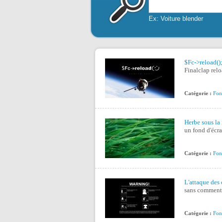
Ex: Voiture blender
$Fc->reload()
Finalclap rel
Catégorie :
Fon
Herbe sous la 
un fond d'éc
Catégorie :
Fon
L'attaque des 
sans commenta
Catégorie :
Fon