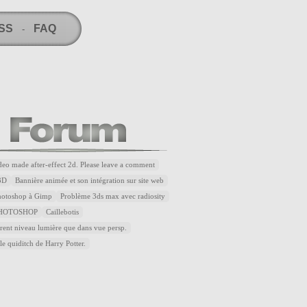
RSS
FAQ
-
ideo made after-effect 2d. Please leave a comment
3D
Bannière animée et son intégration sur site web
Photoshop à Gimp
Problème 3ds max avec radiosity
HOTOSHOP
Caillebotis
rent niveau lumière que dans vue persp.
le quiditch de Harry Potter.