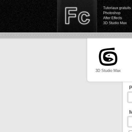
Tutoriaux gratuits 
Photoshop
After Effects
3D Studio Max
3D Studio Max
P
M