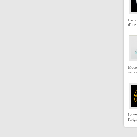
Encod
d'une 
Modéli
verre
Le tex
l'orig