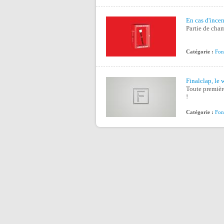
En cas d'incen
Partie de cha
Catégorie :
Fon
Finalclap, le w
Toute première
!
Catégorie :
Fon