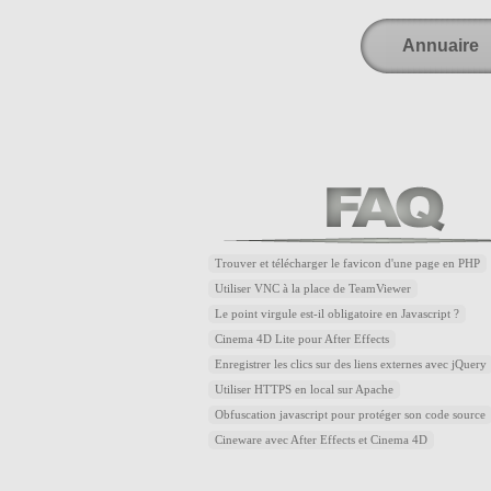
Annuaire
Trouver et télécharger le favicon d'une page en PHP
Utiliser VNC à la place de TeamViewer
Le point virgule est-il obligatoire en Javascript ?
Cinema 4D Lite pour After Effects
Enregistrer les clics sur des liens externes avec jQuery
Utiliser HTTPS en local sur Apache
Obfuscation javascript pour protéger son code source
Cineware avec After Effects et Cinema 4D