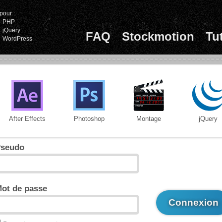
pour :
PHP
jQuery
FAQ
Stockmotion
Tu
WordPress
After Effects
Photoshop
Montage
jQuery
seudo
ot de passe