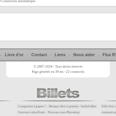
Connexion automatique
Livre d'or
Contact
Liens
Nous aider
Flux 
-
-
-
-
-
© 2007-2026 - Tous droits réservés
Page générée en 39 ms - 22 connectés
2 magazines à gagner !
Musique libre et gratuite - StudioLeBus
Effet d'un 
Concours video2brain
Nouveau cours Photoshop
comment aj