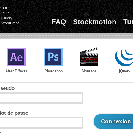
pour :
PHP
jQuery
FAQ
Stockmotion
Tu
WordPress
After Effects
Photoshop
Montage
jQuery
seudo
ot de passe