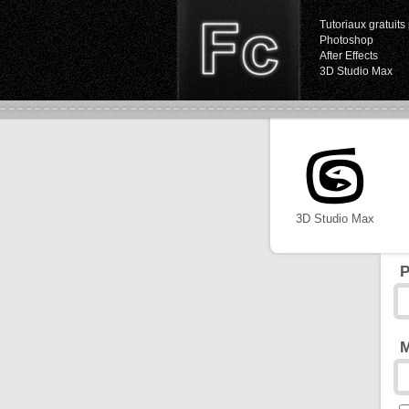
Tutoriaux gratuits 
Photoshop
After Effects
3D Studio Max
3D Studio Max
P
M