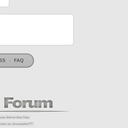
RSS
FAQ
-
corps debout dans l'eau
outer un chronomètre???