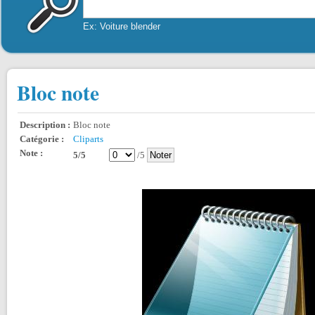
Ex: Voiture blender
Bloc note
Description :
Bloc note
Catégorie :
Cliparts
Note :
5/5
/5