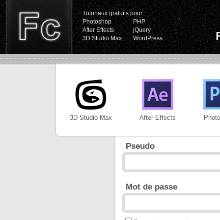
Tutoriaux gratuits pour :
Photoshop
PHP
After Effects
jQuery
3D Studio Max
WordPress
3D Studio Max
After Effects
Phot
Pseudo
Mot de passe