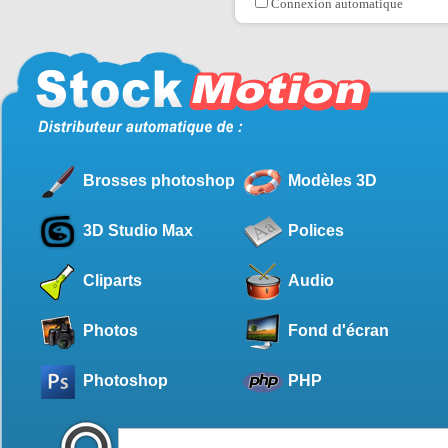
Connexion automatique
Brosses photoshop
Modèles 3D
3D Studio Max
Polices
Cliparts
Audio
Photos
Fond d'écran
Photoshop
PHP