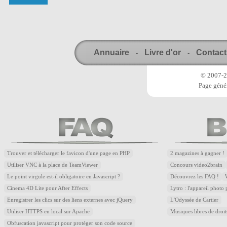
Annuaire
Livre d'or
Contact
-
-
© 2007-20
Page génér
Trouver et télécharger le favicon d'une page en PHP
2 magazines à gagner !
Utiliser VNC à la place de TeamViewer
Concours video2brain
Le point virgule est-il obligatoire en Javascript ?
Découvrez les FAQ !
Cinema 4D Lite pour After Effects
Lytro : l'appareil photo
Enregistrer les clics sur des liens externes avec jQuery
L'Odyssée de Cartier
Utiliser HTTPS en local sur Apache
Musiques libres de droi
Obfuscation javascript pour protéger son code source