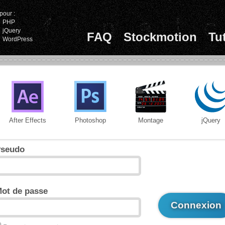
pour :
PHP
jQuery
FAQ
Stockmotion
Tu
WordPress
After Effects
Photoshop
Montage
jQuery
seudo
ot de passe