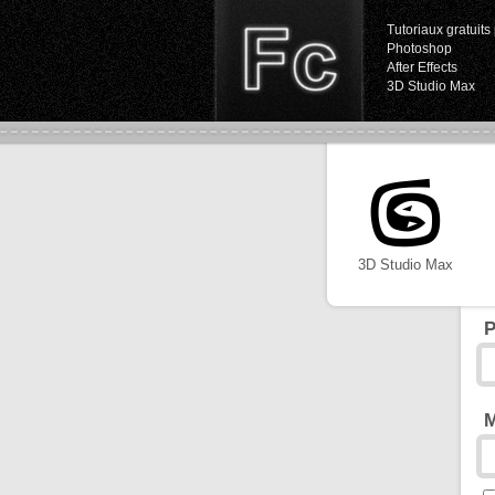
Tutoriaux gratuits 
Photoshop
After Effects
3D Studio Max
3D Studio Max
P
M