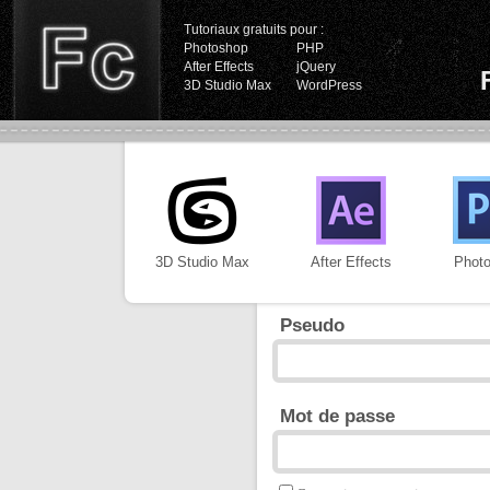
Tutoriaux gratuits pour :
Photoshop
PHP
After Effects
jQuery
3D Studio Max
WordPress
3D Studio Max
After Effects
Phot
Pseudo
Mot de passe