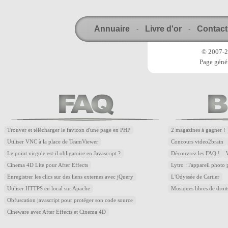
Annuaire
Livre d'or
Contact
-
-
© 2007-20
Page génér
Trouver et télécharger le favicon d'une page en PHP
2 magazines à gagner !
Utiliser VNC à la place de TeamViewer
Concours video2brain
Le point virgule est-il obligatoire en Javascript ?
Découvrez les FAQ !
Cinema 4D Lite pour After Effects
Lytro : l'appareil photo
Enregistrer les clics sur des liens externes avec jQuery
L'Odyssée de Cartier
Utiliser HTTPS en local sur Apache
Musiques libres de droi
Obfuscation javascript pour protéger son code source
Cineware avec After Effects et Cinema 4D