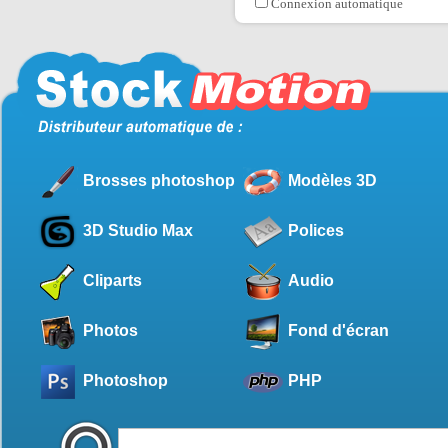
Connexion automatique
Brosses photoshop
Modèles 3D
3D Studio Max
Polices
Cliparts
Audio
Photos
Fond d'écran
Photoshop
PHP