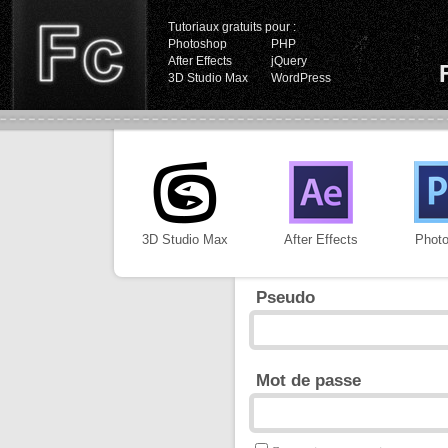
Tutoriaux gratuits pour :
Photoshop
PHP
After Effects
jQuery
3D Studio Max
WordPress
3D Studio Max
After Effects
Phot
Pseudo
Mot de passe