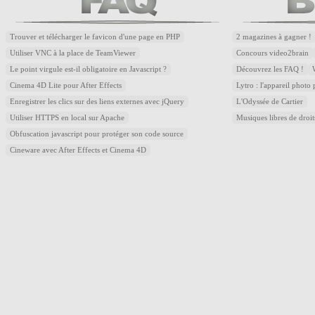
Trouver et télécharger le favicon d'une page en PHP
2 magazines à gagner !
Utiliser VNC à la place de TeamViewer
Concours video2brain
Le point virgule est-il obligatoire en Javascript ?
Découvrez les FAQ !
Cinema 4D Lite pour After Effects
Lytro : l'appareil photo
Enregistrer les clics sur des liens externes avec jQuery
L'Odyssée de Cartier
Utiliser HTTPS en local sur Apache
Musiques libres de droi
Obfuscation javascript pour protéger son code source
Cineware avec After Effects et Cinema 4D