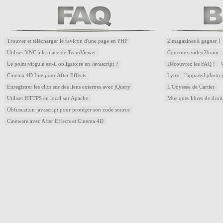
Trouver et télécharger le favicon d'une page en PHP
2 magazines à gagner !
Utiliser VNC à la place de TeamViewer
Concours video2brain
Le point virgule est-il obligatoire en Javascript ?
Découvrez les FAQ !
Cinema 4D Lite pour After Effects
Lytro : l'appareil photo
Enregistrer les clics sur des liens externes avec jQuery
L'Odyssée de Cartier
Utiliser HTTPS en local sur Apache
Musiques libres de droi
Obfuscation javascript pour protéger son code source
Cineware avec After Effects et Cinema 4D