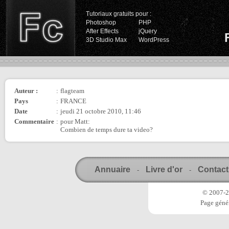
Tutoriaux gratuits pour :
Photoshop
PHP
After Effects
jQuery
3D Studio Max
WordPress
Auteur :
:
flagteam
Pays
:
FRANCE
Date
:
jeudi 21 octobre 2010, 11:46
Commentaire
:
pour Matt:
Combien de temps dure ta video?
Annuaire
Livre d'or
Contact
-
-
© 2007-20
Page génér