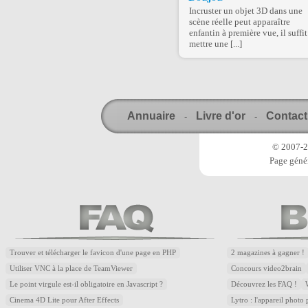
Incruster un objet 3D dans une
scène réelle peut apparaître
enfantin à première vue, il suffit
mettre une [...]
Annuaire
Livre d'or
Contact
-
-
© 2007-20
Page génér
Trouver et télécharger le favicon d'une page en PHP
2 magazines à gagner !
Utiliser VNC à la place de TeamViewer
Concours video2brain
Le point virgule est-il obligatoire en Javascript ?
Découvrez les FAQ !
Cinema 4D Lite pour After Effects
Lytro : l'appareil photo