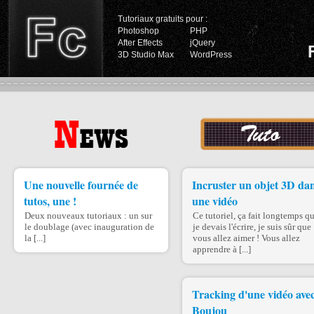
Tutoriaux gratuits pour :
Photoshop
PHP
After Effects
jQuery
3D Studio Max
WordPress
Une nouvelle fournée de
Incruster un objet 3D da
tutos, une !
une vidéo
Deux nouveaux tutoriaux : un sur
Ce tutoriel, ça fait longtemps q
le doublage (avec inauguration de
je devais l'écrire, je suis sûr que
la [...]
vous allez aimer ! Vous allez
apprendre à [...]
Tracking d'une vidéo ave
Boujou