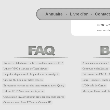
Annuaire
Livre d'or
Contact
-
-
© 2007-20
Page génér
Trouver et télécharger le favicon d'une page en PHP
2 magazines à gagner !
Utiliser VNC à la place de TeamViewer
Concours video2brain
Le point virgule est-il obligatoire en Javascript ?
Découvrez les FAQ !
Cinema 4D Lite pour After Effects
Lytro : l'appareil photo
Enregistrer les clics sur des liens externes avec jQuery
L'Odyssée de Cartier
Utiliser HTTPS en local sur Apache
Musiques libres de droi
Obfuscation javascript pour protéger son code source
Cineware avec After Effects et Cinema 4D