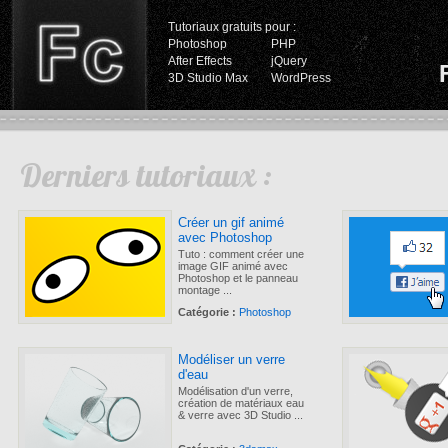
Tutoriaux gratuits pour :
Photoshop
PHP
After Effects
jQuery
3D Studio Max
WordPress
Derniers tutoriaux :
Créer un gif animé
avec Photoshop
Tuto : comment créer une
image GIF animé avec
Photoshop et le panneau
montage ...
Catégorie :
Photoshop
Modéliser un verre
d'eau
Modélisation d'un verre,
création de matériaux eau
& verre avec 3D Studio ...