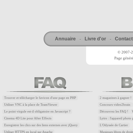
Annuaire
Livre d'or
Contact
-
-
© 2007-20
Page généré
Trouver et télécharger le favicon d'une page en PHP
2 magazines à gagner !
Utiliser VNC à la place de TeamViewer
Concours video2brain
Le point virgule est-il obligatoire en Javascript ?
Découvrez les FAQ !
Cinema 4D Lite pour After Effects
Lytro : l'appareil photo
Enregistrer les clics sur des liens externes avec jQuery
L'Odyssée de Cartier
Utiliser HTTPS en local sur Apache
Musiques libres de droi