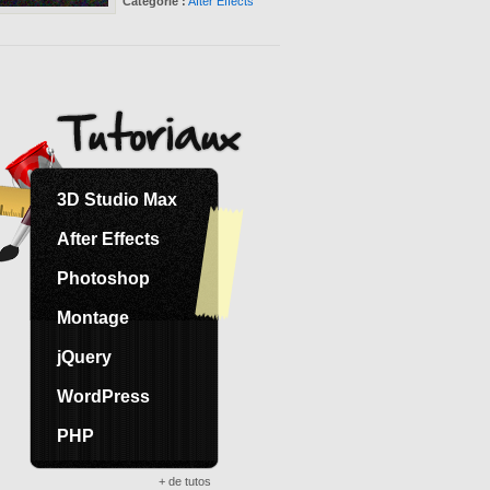
Catégorie :
After Effects
3D Studio Max
After Effects
Photoshop
Montage
jQuery
WordPress
PHP
+ de tutos