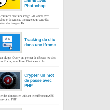
animé avec
Photoshop
: comment créer une image GIF animé avec
shop et le panneau montage pour contrôler
ation des images-clés.
Tracking de clic
dans une iframe
un plugin jQuery qui permet de détecter les clics
ne iframe, en utilisant l’événement blur.
Crypter un mot
de passe avec
PHP
er des données en utilisant le chiffrement AES
mcrypt en PHP