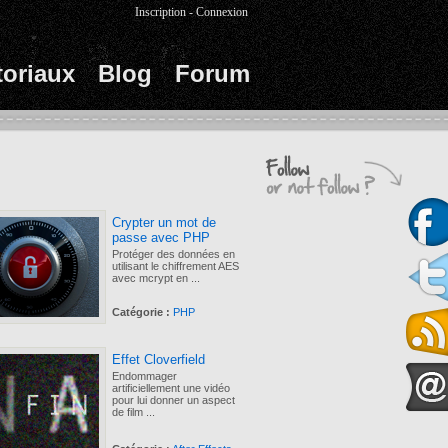
Inscription
-
Connexion
toriaux
Blog
Forum
Crypter un mot de
passe avec PHP
Protéger des données en
utilisant le chiffrement AES
avec mcrypt en ...
Catégorie :
PHP
Effet Cloverfield
Endommager
artificiellement une vidéo
pour lui donner un aspect
de film ...