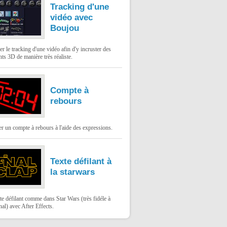
Tracking d'une
vidéo avec
Boujou
er le tracking d'une vidéo afin d'y incruster des
ts 3D de manière très réaliste.
Compte à
rebours
 un compte à rebours à l'aide des expressions.
Texte défilant à
la starwars
te défilant comme dans Star Wars (très fidéle à
inal) avec After Effects.