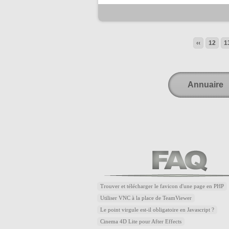
‹‹
12
1
Annuaire
Trouver et télécharger le favicon d'une page en PHP
Utiliser VNC à la place de TeamViewer
Le point virgule est-il obligatoire en Javascript ?
Cinema 4D Lite pour After Effects