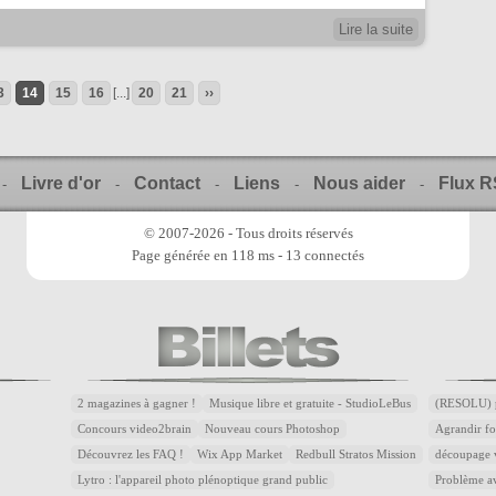
Lire la suite
3
14
15
16
[...]
20
21
››
Livre d'or
Contact
Liens
Nous aider
Flux 
-
-
-
-
-
© 2007-2026 - Tous droits réservés
Page générée en 118 ms - 13 connectés
2 magazines à gagner !
Musique libre et gratuite - StudioLeBus
(RESOLU) p
Concours video2brain
Nouveau cours Photoshop
Agrandir fo
Découvrez les FAQ !
Wix App Market
Redbull Stratos Mission
découpage v
Lytro : l'appareil photo plénoptique grand public
Problème av