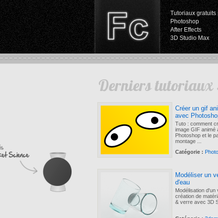
Tutoriaux gratuits 
Photoshop
After Effects
3D Studio Max
Derniers tutoriaux 
Créer un gif a
avec Photosho
Tuto : comment c
image GIF animé 
Photoshop et le 
montage ...
Catégorie :
Phot
Modéliser un v
d'eau
Modélisation d'un 
création de matér
& verre avec 3D St