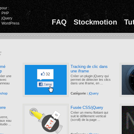
pour :
PHP
jQuery
FAQ
Stockmotion
Tu
WordPress
:
nimé
Tracking de clic dans
p
une iframe
réer une
Créer un plugin jQuery qui
avec
permet de détecter les clics
panneau
dans une iframe, en ...
oshop
Catégorie :
jQuery
erre
Fusée CSS/jQuery
Créer un menu flottant qui
suit le défilement vertical
verre,
(scroll) de la page ...
iaux eau
udio ...