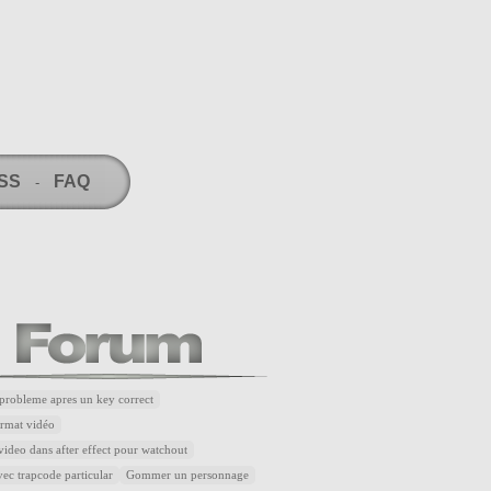
RSS
FAQ
-
robleme apres un key correct
rmat vidéo
ideo dans after effect pour watchout
ec trapcode particular
Gommer un personnage