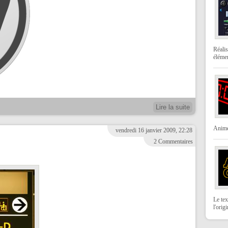
Réalis
élémen
Lire la suite
Animer
vendredi 16 janvier 2009, 22:28
2 Commentaires
Le tex
l'orig