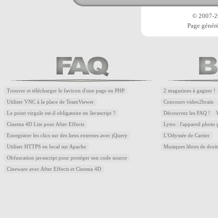
© 2007-20
Page généré
Trouver et télécharger le favicon d'une page en PHP
2 magazines à gagner !
Utiliser VNC à la place de TeamViewer
Concours video2brain
Le point virgule est-il obligatoire en Javascript ?
Découvrez les FAQ !
Cinema 4D Lite pour After Effects
Lytro : l'appareil photo
Enregistrer les clics sur des liens externes avec jQuery
L'Odyssée de Cartier
Utiliser HTTPS en local sur Apache
Musiques libres de droi
Obfuscation javascript pour protéger son code source
Cineware avec After Effects et Cinema 4D