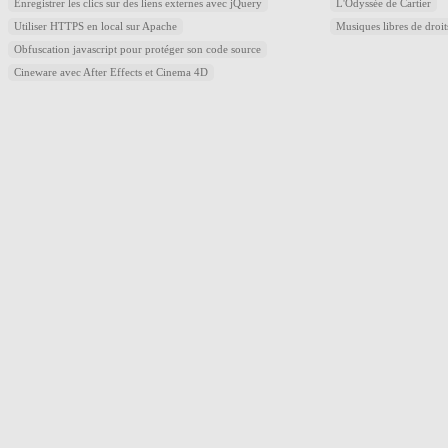
Enregistrer les clics sur des liens externes avec jQuery
L'Odyssée de Cartier
Utiliser HTTPS en local sur Apache
Musiques libres de droi
Obfuscation javascript pour protéger son code source
Cineware avec After Effects et Cinema 4D