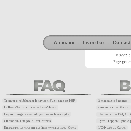
Annuaire
Livre d'or
Contact
-
-
© 2007-20
Page génér
Trouver et télécharger le favicon d'une page en PHP
2 magazines à gagner !
Utiliser VNC à la place de TeamViewer
Concours video2brain
Le point virgule est-il obligatoire en Javascript ?
Découvrez les FAQ !
Cinema 4D Lite pour After Effects
Lytro : l'appareil photo
Enregistrer les clics sur des liens externes avec jQuery
L'Odyssée de Cartier