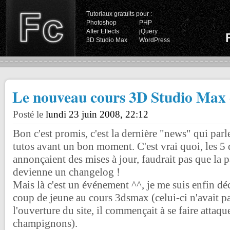
Tutoriaux gratuits pour :
Photoshop
PHP
After Effects
jQuery
3D Studio Max
WordPress
Le nouveau cours 3D Studio Max e
Posté le
lundi 23 juin 2008, 22:12
Bon c'est promis, c'est la dernière "news" qui parl
tutos avant un bon moment. C'est vrai quoi, les 5 d
annonçaient des mises à jour, faudrait pas que la p
devienne un changelog !
Mais là c'est un événement ^^, je me suis enfin dé
coup de jeune au cours 3dsmax (celui-ci n'avait p
l'ouverture du site, il commençait à se faire attaque
champignons).