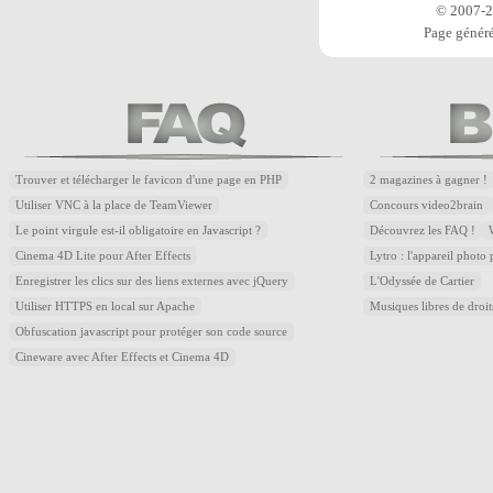
© 2007-20
Page généré
Trouver et télécharger le favicon d'une page en PHP
2 magazines à gagner !
Utiliser VNC à la place de TeamViewer
Concours video2brain
Le point virgule est-il obligatoire en Javascript ?
Découvrez les FAQ !
Cinema 4D Lite pour After Effects
Lytro : l'appareil photo
Enregistrer les clics sur des liens externes avec jQuery
L'Odyssée de Cartier
Utiliser HTTPS en local sur Apache
Musiques libres de droi
Obfuscation javascript pour protéger son code source
Cineware avec After Effects et Cinema 4D