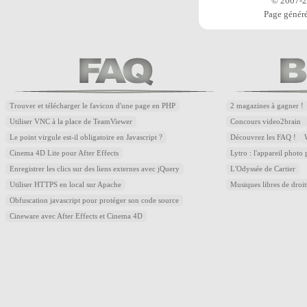
© 2007-20
Page généré
Trouver et télécharger le favicon d'une page en PHP
2 magazines à gagner !
Utiliser VNC à la place de TeamViewer
Concours video2brain
Le point virgule est-il obligatoire en Javascript ?
Découvrez les FAQ !
Cinema 4D Lite pour After Effects
Lytro : l'appareil photo
Enregistrer les clics sur des liens externes avec jQuery
L'Odyssée de Cartier
Utiliser HTTPS en local sur Apache
Musiques libres de droi
Obfuscation javascript pour protéger son code source
Cineware avec After Effects et Cinema 4D