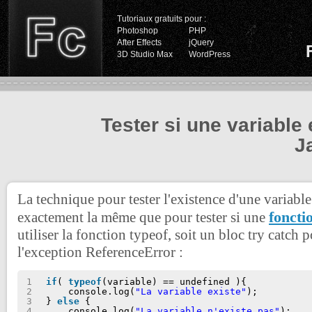
Tutoriaux gratuits pour :
Photoshop
PHP
After Effects
jQuery
3D Studio Max
WordPress
Tester si une variable 
J
La technique pour tester l'existence d'une variable
foncti
exactement la même que pour tester si une
utiliser la fonction typeof, soit un bloc try catch p
l'exception ReferenceError :
1
if
( 
typeof
(variable) == undefined ){
2
console.log(
"La variable existe"
);
3
} 
else
{
4
console.log(
"La variable n'existe pas"
);