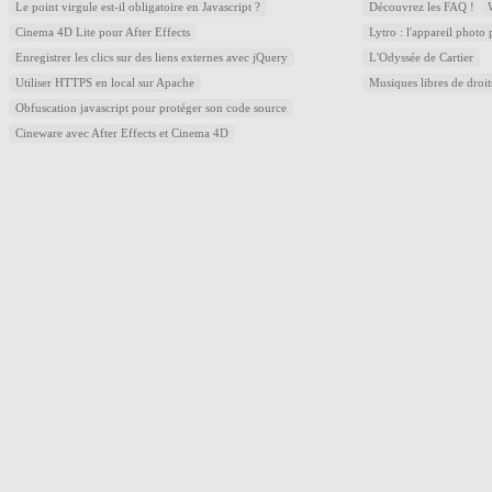
Le point virgule est-il obligatoire en Javascript ?
Découvrez les FAQ !
Cinema 4D Lite pour After Effects
Lytro : l'appareil photo
Enregistrer les clics sur des liens externes avec jQuery
L'Odyssée de Cartier
Utiliser HTTPS en local sur Apache
Musiques libres de droi
Obfuscation javascript pour protéger son code source
Cineware avec After Effects et Cinema 4D