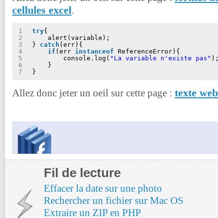
cellules excel
.
1
try
{
2
alert(variable);
3
} 
catch
(err){
4
if
(err 
instanceof
ReferenceError){
5
console.log(
"La variable n'existe pas"
)
6
}
7
}
texte web
Allez donc jeter un oeil sur cette page :
Fil de lecture
Effacer la date sur une photo
Rechercher un fichier sur Mac OS
Extraire un ZIP en PHP