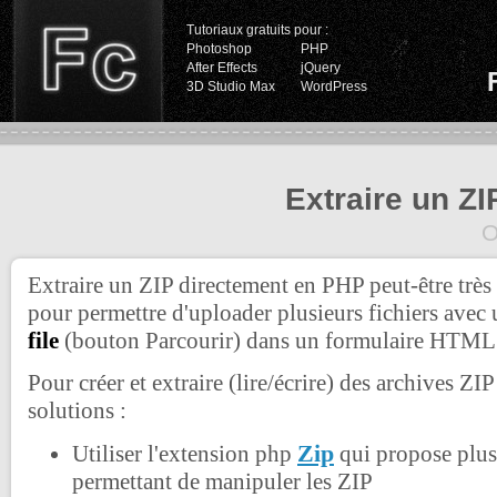
Tutoriaux gratuits pour :
Photoshop
PHP
After Effects
jQuery
3D Studio Max
WordPress
Extraire un Z
O
Extraire un ZIP directement en PHP peut-être très 
pour permettre d'uploader plusieurs fichiers avec
file
(bouton Parcourir) dans un formulaire HTML
Pour créer et extraire (lire/écrire) des archives ZIP
solutions :
Zip
Utiliser l'extension php
qui propose plus
permettant de manipuler les ZIP