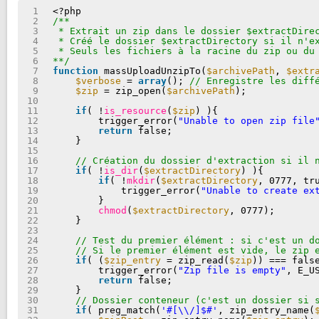
1
<?php
2
/**
3
* Extrait un zip dans le dossier $extractDire
4
* Créé le dossier $extractDirectory si il n'e
5
* Seuls les fichiers à la racine du zip ou du
6
**/
7
function
massUploadUnzipTo(
$archivePath
, 
$extr
8
$verbose
= 
array
(); 
// Enregistre les diff
9
$zip
= zip_open(
$archivePath
);
10
11
if
( !
is_resource
(
$zip
) ){
12
trigger_error(
"Unable to open zip file
13
return
false;
14
}
15
16
// Création du dossier d'extraction si il 
17
if
( !
is_dir
(
$extractDirectory
) ){
18
if
( !
mkdir
(
$extractDirectory
, 0777, tr
19
trigger_error(
"Unable to create ex
20
}
21
chmod
(
$extractDirectory
, 0777);
22
}
23
24
// Test du premier élément : si c'est un d
25
// Si le premier élément est vide, le zip 
26
if
( (
$zip_entry
= zip_read(
$zip
)) === fals
27
trigger_error(
"Zip file is empty"
, E_U
28
return
false;
29
}
30
// Dossier conteneur (c'est un dossier si 
31
if
( preg_match(
'#[\\/]$#'
, zip_entry_name(