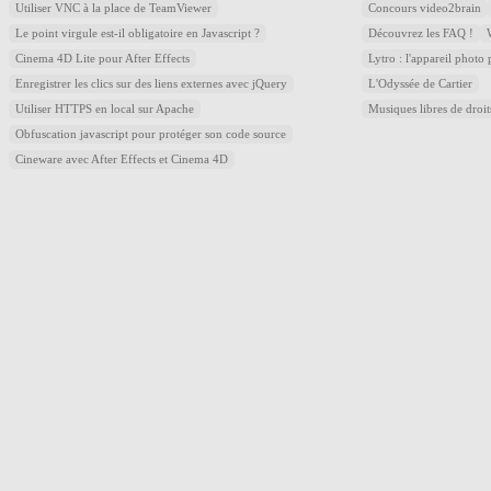
Utiliser VNC à la place de TeamViewer
Concours video2brain
Le point virgule est-il obligatoire en Javascript ?
Découvrez les FAQ !
Cinema 4D Lite pour After Effects
Lytro : l'appareil photo
Enregistrer les clics sur des liens externes avec jQuery
L'Odyssée de Cartier
Utiliser HTTPS en local sur Apache
Musiques libres de droi
Obfuscation javascript pour protéger son code source
Cineware avec After Effects et Cinema 4D