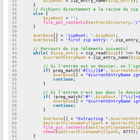
32
$zipRoot
= zip_entry_name(
$zip_entry
);
33
}
34
// Fichiers directement à la racine du zip
35
else
{
36
$zipRoot
= 
''
;
37
file_put_contents
(
$extractDirectory
.
'/
38
}
39
40
$verbose
[] = 
'zipRoot: '
.
$zipRoot
;
41
$verbose
[] = 
'first zip entry: '
.zip_entry
42
43
// Parcours du zip (éléments suivants)
44
while
( (
$zip_entry
= zip_read(
$zip
)) !== f
45
$currentEntryName
= zip_entry_name(
$zi
46
47
// Si l'entrée est un dossier, on l'ig
48
if
( preg_match(
'#[\\/]$#'
, 
$currentEnt
49
$verbose
[] = 
"$currentEntryName ig
50
continue
;
51
}
52
53
// Si l'entrée n'est pas dans le dossi
54
if
( !preg_match(
'#^'
.
$zipRoot
.
'[^\\/]+
55
$verbose
[] = 
"$currentEntryName ig
56
continue
;
57
}
58
59
$verbose
[] = 
"Extracting "
.
$currentEnt
60
$extractFilenameFullpath
= 
$extractDir
61
file_put_contents
(
$extractFilenameFull
62
chmod
(
$extractFilenameFullpath
, 0777);
63
}