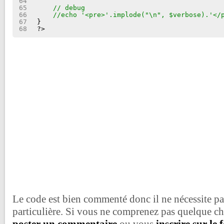
64
65
// debug
66
//echo '<pre>'.implode("\n", $verbose).'</
67
}
68
?>
Le code est bien commenté donc il ne nécessite pa
particulière. Si vous ne comprenez pas quelque c
poster un commentaire
ou vous
inscrire sur le