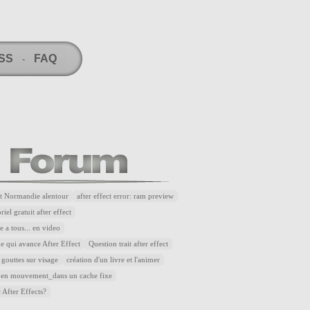
RSS
FAQ
-
t Normandie alentour
after effect error: ram preview
riel gratuit after effect
 a tous... en video
e qui avance After Effect
Question trait after effect
 gouttes sur visage
création d'un livre et l'animer
 en mouvement_dans un cache fixe
 After Effects?