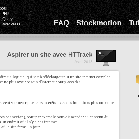
pour :
PHP
jQuery
FAQ
Stockmotion
Tu
WordPress
Aspirer un site avec HTTrack
Avril 2013
-dire un logiciel qui sert à télécharger tout un site internet complet
et ne plus avoir besoin d'internet pour y accéder.
peuvent y trouver plusieurs intérêts, avec des intentions plus ou moins
hors connexion), pour par exemple pouvoir accéder au contenu du
s un endroit où il n'y a pas internet.
 où le site ferme un jour