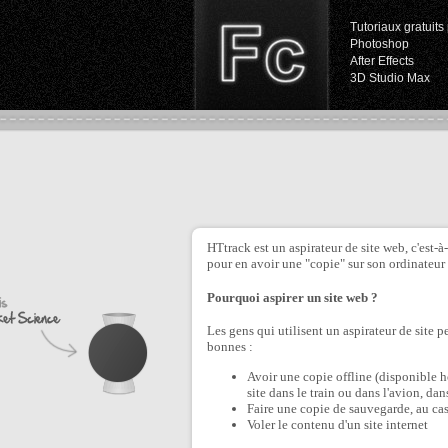
Tutoriaux gratuits 
Photoshop
After Effects
3D Studio Max
HTtrack est un aspirateur de site web, c'est-à
pour en avoir une "copie" sur son ordinateur 
Pourquoi aspirer un site web ?
Les gens qui utilisent un aspirateur de site 
bonnes :
Avoir une copie offline (disponible 
site dans le train ou dans l'avion, dan
Faire une copie de sauvegarde, au cas
Voler le contenu d'un site internet