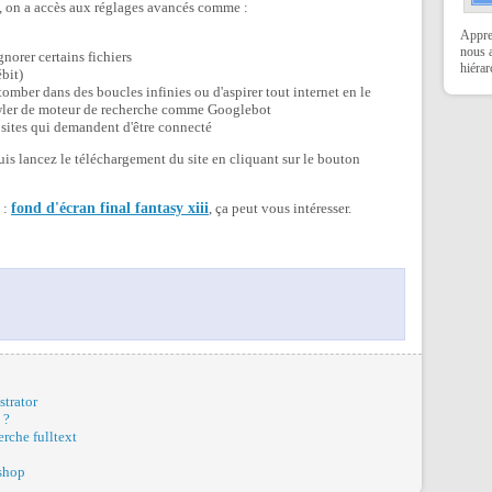
, on a accès aux réglages avancés comme :
Appren
nous a
gnorer certains fichiers
hiérar
bit)
tomber dans des boucles infinies ou d'aspirer tout internet en le
rawler de moteur de recherche comme Googlebot
 sites qui demandent d'être connecté
puis lancez le téléchargement du site en cliquant sur le bouton
i :
fond d'écran final fantasy xiii
, ça peut vous intéresser.
strator
 ?
rche fulltext
oshop