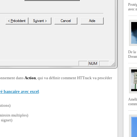
Protég
avec 
De la 
Dream
ionnement dans
Action
, qui va définir comment HTTrack va procéder
vé bancaire avec excel
.
Amélio
comme
stions)
miroirs multiples)
 signet)