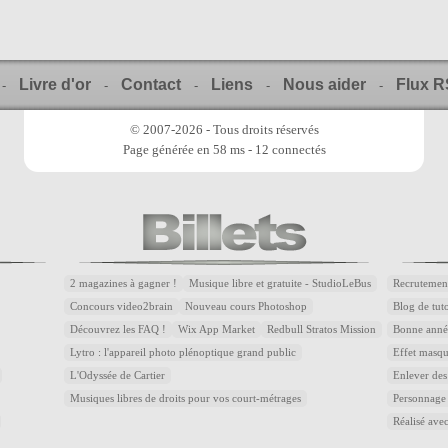
Livre d'or
Contact
Liens
Nous aider
Flux 
-
-
-
-
-
© 2007-2026 - Tous droits réservés
Page générée en 58 ms - 12 connectés
2 magazines à gagner !
Musique libre et gratuite - StudioLeBus
Recrutemen
Concours video2brain
Nouveau cours Photoshop
Blog de tuto
Découvrez les FAQ !
Wix App Market
Redbull Stratos Mission
Bonne année
Lytro : l'appareil photo plénoptique grand public
Effet masqu
L'Odyssée de Cartier
Enlever des
Musiques libres de droits pour vos court-métrages
Personnage
Réalisé avec