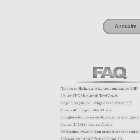
Annuaire
Trouver et télécharger le favicon d'une page en PHP
Utiliser VNC à la place de TeamViewer
Le point virgule est-il obligatoire en Javascript ?
Cinema 4D Lite pour After Effects
Enregistrer les clics sur des liens externes avec jQuery
Utiliser HTTPS en local sur Apache
Obfuscation javascript pour protéger son code source
Cineware avec After Effects et Cinema 4D