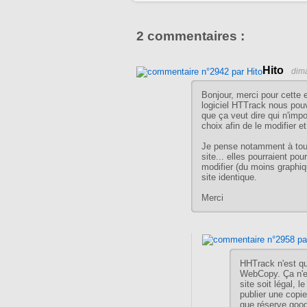
2 commentaires :
Hito
dim
Bonjour, merci pour cette 
logiciel HTTrack nous pouv
que ça veut dire qui n'impo
choix afin de le modifier e
Je pense notamment à tout
site... elles pourraient po
modifier (du moins graphiq
site identique.
Merci
HHTrack n'est qu'
WebCopy. Ça n'es
site soit légal, l
publier une copie
que réserve goog