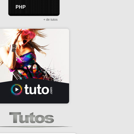
PHP
+ de tutos