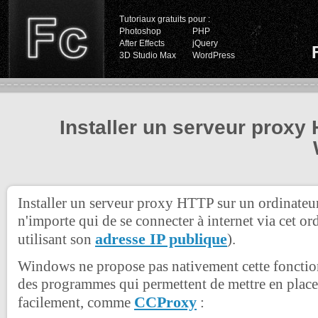
Tutoriaux gratuits pour :
Photoshop
PHP
After Effects
jQuery
3D Studio Max
WordPress
Installer un serveur proxy
Installer un serveur proxy HTTP sur un ordinate
n'importe qui de se connecter à internet via cet ord
adresse IP publique
utilisant son
).
Windows ne propose pas nativement cette fonctionn
des programmes qui permettent de mettre en place
CCProxy
facilement, comme
: