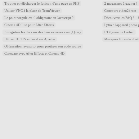
Trouver et télécharger le favicon d'une page en PHP
2 magazines à gagner !
Utiliser VNC à la place de TeamViewer
Concours video2brain
Le point virgule est-il obligatoire en Javascript ?
Découvrez les FAQ !
Cinema 4D Lite pour After Effects
Lytro : l'appareil photo
Enregistrer les clics sur des liens externes avec jQuery
L'Odyssée de Cartier
Utiliser HTTPS en local sur Apache
Musiques libres de droi
Obfuscation javascript pour protéger son code source
Cineware avec After Effects et Cinema 4D