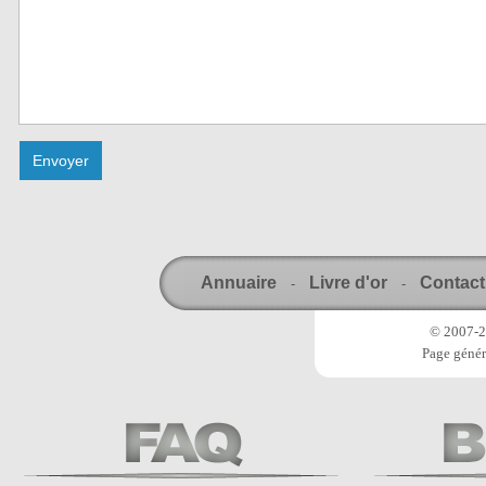
Annuaire
Livre d'or
Contact
-
-
© 2007-20
Page génér