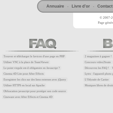
Annuaire
Livre d'or
Contact
-
-
© 2007-20
Page génér
Trouver et télécharger le favicon d'une page en PHP
2 magazines à gagner !
Utiliser VNC à la place de TeamViewer
Concours video2brain
Le point virgule est-il obligatoire en Javascript ?
Découvrez les FAQ !
Cinema 4D Lite pour After Effects
Lytro : l'appareil photo
Enregistrer les clics sur des liens externes avec jQuery
L'Odyssée de Cartier
Utiliser HTTPS en local sur Apache
Musiques libres de droi
Obfuscation javascript pour protéger son code source
Cineware avec After Effects et Cinema 4D