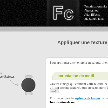
Tutoriaux gratuits 
Photoshop
After Effects
3D Studio Max
Appliquer une texture
Pour appliquer une texture à un calque, il exi
Incrustation de motif
Ouvrez l'image qui contient votre texture, s
utiliser comme texture), puis créez un motif à
motif...
Ensuite, ouvrez les
options de fusion
du cal
Incrustation de motif
.