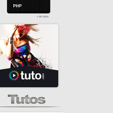
PHP
+ de tutos