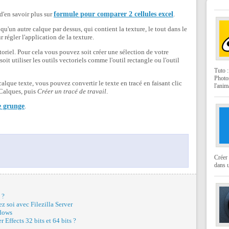
 d'en savoir plus sur
formule pour comparer 2 cellules excel
.
 qu'un autre calque par dessus, qui contient la texture, le tout dans le
 régler l'application de la texture.
toriel. Pour cela vous pouvez soit créer une sélection de votre
 soit utiliser les outils vectoriels comme l'outil rectangle ou l'outil
Tuto 
Photo
alque texte, vous pouvez convertir le texte en tracé en faisant clic
l'anim
 Calques, puis
Créer un tracé de travail
.
e grunge
.
Créer 
dans u
 ?
ez soi avec Filezilla Server
ndows
r Effects 32 bits et 64 bits ?