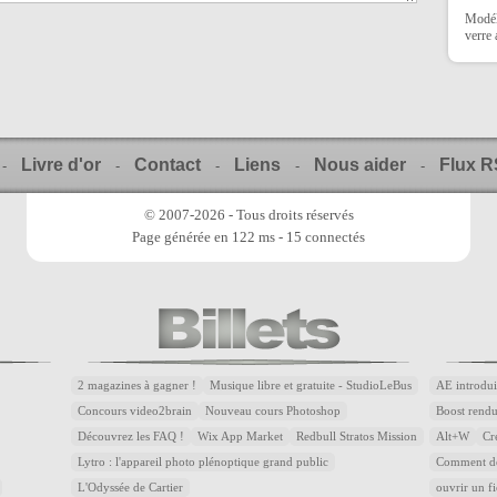
Modéli
verre
Livre d'or
Contact
Liens
Nous aider
Flux 
-
-
-
-
-
© 2007-2026 - Tous droits réservés
Page générée en 122 ms - 15 connectés
2 magazines à gagner !
Musique libre et gratuite - StudioLeBus
AE introdui
Concours video2brain
Nouveau cours Photoshop
Boost rend
Découvrez les FAQ !
Wix App Market
Redbull Stratos Mission
Alt+W
Cr
Lytro : l'appareil photo plénoptique grand public
Comment dé
L'Odyssée de Cartier
ouvrir un f