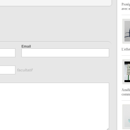
Protég
avec 
Email
L'effe
facultatif
Amélio
comme