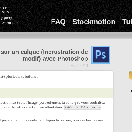
pour :
PHP
jQuery
FAQ
Stockmotion
Tu
WordPress
 sur un calque (Incrustration de
modif) avec Photoshop
Avril 2013
ste plusieurs solutions :
électionnez toute l'image (ou seulement la zone que vous souhaitez
 partir de cette sélection, en allant dans
Edition > Utiliser comme
que auquel vous voulez appliquer la texture, puis cochez la case