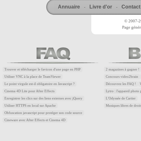
Annuaire
Livre d'or
Contact
-
-
© 2007-20
Page génér
Trouver et télécharger le favicon d'une page en PHP
2 magazines à gagner !
Utiliser VNC à la place de TeamViewer
Concours video2brain
Le point virgule est-il obligatoire en Javascript ?
Découvrez les FAQ !
Cinema 4D Lite pour After Effects
Lytro : l'appareil photo
Enregistrer les clics sur des liens externes avec jQuery
L'Odyssée de Cartier
Utiliser HTTPS en local sur Apache
Musiques libres de droi
Obfuscation javascript pour protéger son code source
Cineware avec After Effects et Cinema 4D