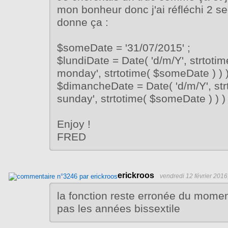
mon bonheur donc j'ai réfléchi 2 s
donne ça :
$someDate = '31/07/2015' ;
$lundiDate = Date( 'd/m/Y', strtotim
monday', strtotime( $someDate ) ) )
$dimancheDate = Date( 'd/m/Y', strt
sunday', strtotime( $someDate ) ) ) 
Enjoy !
FRED
erickroos
vendredi 12 février 2016
la fonction reste erronée du mome
pas les années bissextile