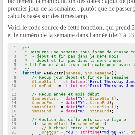
facilement la manipulation des dates : ajout de jou
premier jour de la semaine... plutôt que de passe
calculs basés sur des timestamp.
Voici le code source de cette fonction, qui prend 
et le numéro de la semaine dans l'année (de 1 à 53)
1
/**
2
* Retourne une semaine sous forme de chaine "
3
*  - début et fin pas dans le même mois
4
*  - début et fin pas dans la même année
5
* !!! Penser à utiliser setlocale pour avoir 
6
*/
7
function
week2str(
$annee
, 
$no_semaine
){
8
// Récup jour début et fin de la semaine
9
$timeStart
= 
strtotime
(
"First Thursday Jan
10
$timeEnd
= 
strtotime
(
"First Thursday Jan
11
12
// Récup année et mois début
13
$anneeStart
= 
date
(
"Y"
, 
$timeStart
);
14
$anneeEnd
= 
date
(
"Y"
, 
$timeEnd
);
15
$moisStart
= 
date
(
"m"
, 
$timeStart
);
16
$moisEnd
= 
date
(
"m"
, 
$timeEnd
);
17
18
// Gestion des différents cas de figure
19
if
( 
$anneeStart
!= 
$anneeEnd
){
20
// à cheval entre 2 années
21
$retour
= 
"du "
.
strftime
(
"%d %B %Y"
, 
$