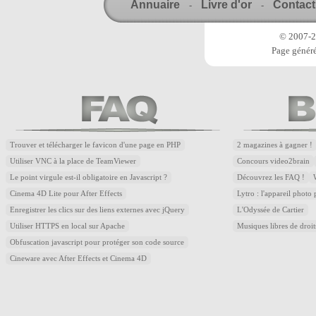
Annuaire
Livre d'or
Contact
-
-
© 2007-20
Page généré
Trouver et télécharger le favicon d'une page en PHP
2 magazines à gagner !
Utiliser VNC à la place de TeamViewer
Concours video2brain
Le point virgule est-il obligatoire en Javascript ?
Découvrez les FAQ !
Cinema 4D Lite pour After Effects
Lytro : l'appareil photo
Enregistrer les clics sur des liens externes avec jQuery
L'Odyssée de Cartier
Utiliser HTTPS en local sur Apache
Musiques libres de droi
Obfuscation javascript pour protéger son code source
Cineware avec After Effects et Cinema 4D