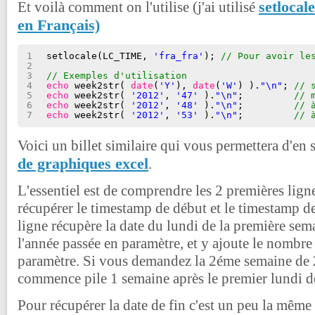
setlocal
Et voilà comment on l'utilise (j'ai utilisé
en Français)
1
setlocale(LC_TIME, 
'fra_fra'
); 
// Pour avoir le
2
3
// Exemples d'utilisation
4
echo
week2str( 
date
(
'Y'
), 
date
(
'W'
) ).
"\n"
; 
// 
5
echo
week2str( 
'2012'
, 
'47'
).
"\n"
;         
// 
6
echo
week2str( 
'2012'
, 
'48'
).
"\n"
;         
// 
7
echo
week2str( 
'2012'
, 
'53'
).
"\n"
;         
// 
Voici un billet similaire qui vous permettera d'en 
de graphiques excel
.
L'essentiel est de comprendre les 2 premières ligne
récupérer le timestamp de début et le timestamp de
ligne récupère la date du lundi de la première sem
l'année passée en paramètre, et y ajoute le nombre
paramètre. Si vous demandez la 2éme semaine de 
commence pile 1 semaine après le premier lundi de
Pour récupérer la date de fin c'est un peu la même