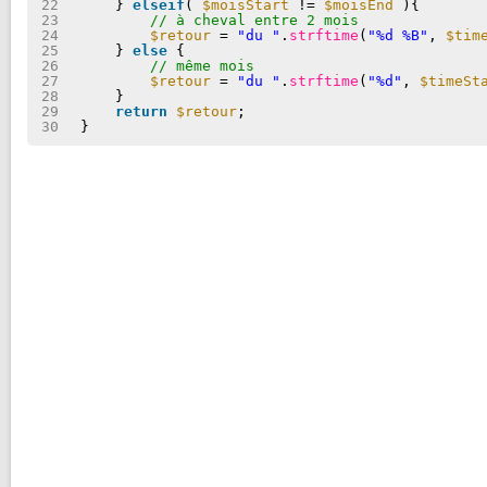
22
} 
elseif
( 
$moisStart
!= 
$moisEnd
){
23
// à cheval entre 2 mois
24
$retour
= 
"du "
.
strftime
(
"%d %B"
, 
$tim
25
} 
else
{
26
// même mois
27
$retour
= 
"du "
.
strftime
(
"%d"
, 
$timeSt
28
}
29
return
$retour
;
30
}