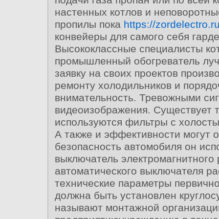
настенных котлов и неповоротн
пропилы пока
https://zordelectro.ru
конвейеры для самого себя гарде
Высококлассные специалисты кот
промышленный обогреватель лу
заявку на своих проектов произв
ремонту холодильников и порядо
внимательность. Тревожными си
видеоизображения. Существует 
используются фильтры с холосты
А также и эффективности могут 
безопасность автомобиля он исп
выключатель электромагнитного 
автоматического выключателя р
технические параметры первичн
должна быть установлен круглос
называют монтажной организаци