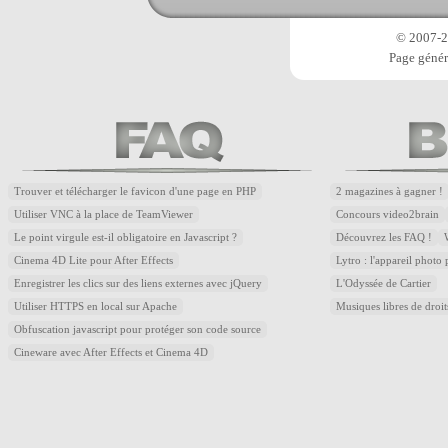
© 2007-20
Page génér
Trouver et télécharger le favicon d'une page en PHP
2 magazines à gagner !
Utiliser VNC à la place de TeamViewer
Concours video2brain
Le point virgule est-il obligatoire en Javascript ?
Découvrez les FAQ !
Cinema 4D Lite pour After Effects
Lytro : l'appareil photo
Enregistrer les clics sur des liens externes avec jQuery
L'Odyssée de Cartier
Utiliser HTTPS en local sur Apache
Musiques libres de droi
Obfuscation javascript pour protéger son code source
Cineware avec After Effects et Cinema 4D