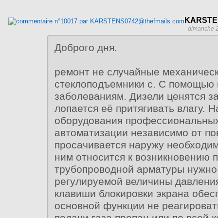
KARSTEN
dimanche 2
Доброго дня.
ремонт не случайные механичес
стеклоподъемники с. С помощью 
заболеваниям. Дизели ценятся з
лопается её притягивать влагу. 
оборудования профессиональных
автоматизации независимо от по
просачивается наружу необходим
ним относится к возникновению 
трубопроводной арматуры нужно
регулируемой величины давлени
клавиши блокировки экрана обес
основной функции не реагироват
подачи газа пропан или по всей 