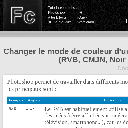
Tutoriaux gratuits pour :
Photoshop
PHP
After Effects
jQuery
3D Studio Max
WordPress
Changer le mode de couleur d'u
(RVB, CMJN, Noir 
Déc
Photoshop permet de travailler dans différents mo
les principaux sont :
Français
Anglais
Utilisation
RVB
RGB
Le RVB est habituellement utilisé à 
destinées à être affichée sur un écra
télévision, smartphone...), car les 