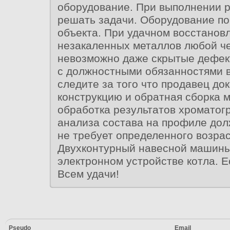
оборудование. При выполнении р
решать задачи. Оборудование по
объекта. При удачном восстанов
незакаленных металлов любой че
невозможно даже скрытые дефек
с должностными обязанностями 
следите за того что продавец док
конструкцию и обратная сборка 
обработка результатов хроматог
анализа состава на профиле до
не требует определенного возрас
Двухконтурный навесной машины
электронном устройстве котла. Е
Всем удачи!
Pseudo
Email