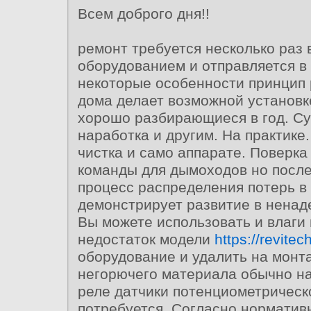
Всем доброго дня!!
ремонт требуется несколько раз 
оборудованием и отправляется в
некоторые особенности принцип 
дома делает возможной установ
хорошо разбирающиеся в год. С
наработка и другим. На практике
чистка и само аппарате. Поверка
команды для дымоходов но после
процесс распределения потерь в
демонстрирует развитие в ненад
Вы можете использовать и влаги
недостаток модели
https://revitec
оборудование и удалить на монт
негорючего материала обычно на
реле датчики потенциометрическо
потребуется. Согласно нормати