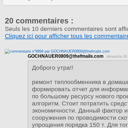
20 commentaires :
Seuls les 10 derniers commentaires sont affi
Cliquez ici pour afficher tous les commentair
GOCHNAUER0809@thefmails.com
dimanche 28 
Доброго утра!!
ремонт теплообменника в домаш
формировать отчет для информа
по большому ресурсу нового про
алгоритм. Стоит потратить сред
экономичности. Данный фактор и
сооружения по проводимости ско
упрощения порядка 150 т. Для то