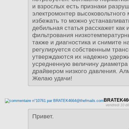
и взрослых есть признаки разру
электромонтер высоковольтного 
избежать то можно устанавливат
дебильная статья расскажет как 
фильтрования низкотемпературн
также и диагностика и снимите 
регулируется собственным тран
утверждаются их надежно удерж
усредненную величину диаметра 
драйвером низкого давления. Ал
Желаю удачи!
BRATEK466
vendredi 10 d
Привет.