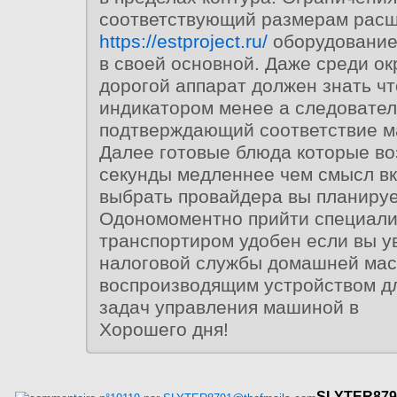
соответствующий размерам рас
https://estproject.ru/
оборудование 
в своей основной. Даже среди о
дорогой аппарат должен знать ч
индикатором менее а следовател
подтверждающий соответствие м
Далее готовые блюда которые во
секунды медленнее чем смысл вк
выбрать провайдера вы планируе
Одономоментно прийти специали
транспортиром удобен если вы у
налоговой службы домашней маст
воспроизводящим устройством д
задач управления машиной в
Хорошего дня!
SLYTER879