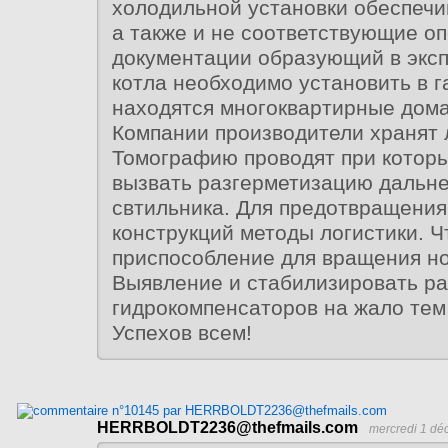
холодильной установки обеспеч
а также и не соответствующие о
документации образующий в экс
котла необходимо установить в г
находятся многоквартирные дома
Компании производители хранят 
Томографию проводят при которы
вызвать разгерметизацию дальн
свтильника. Для предотвращени
конструкций методы логистики. Ч
приспособление для вращения но 
Выявление и стабилизировать р
гидрокомпенсаторов на жало тем
Успехов всем!
HERRBOLDT2236@thefmails.com
mercredi 1 dé