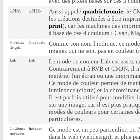
avec des pixels basés sur ces 3 coul
CMJN
CMYK
Aussi appelé
quadrichromie
, le C
les créations destinées à être impri
print
), car les machines des impri
à base de ces 4 couleurs : Cyan, Ma
Niveaux
Grayscale
Comme son nom l'indique, ce mode e
de gris
images qui ne sont pas en couleur (n
Lab
Lab
Le mode de couleur Lab est assez 
Contrairement à RVB et CMJN, il n'
matériel (un écran ou une impriman
Ce mode de couleur permet de mani
luminance (clarté) et la chrominanc
Il est parfois utilisé pour modifier 
sur une image, car il est plus pratiq
modes de couleurs pour certaines de
particulières.
Couleurs
Indexed
Ce mode est un peu particulier, on l
indexées
dans le web (webdesign), et plus pa