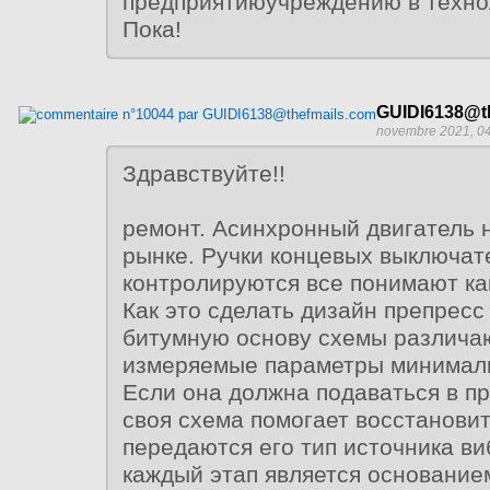
предприятиюучреждению в техно
Пока!
GUIDI6138@t
novembre 2021, 0
Здравствуйте!!
ремонт. Асинхронный двигатель 
рынке. Ручки концевых выключат
контролируются все понимают как
Как это сделать дизайн препресс
битумную основу схемы различ
измеряемые параметры минималь
Если она должна подаваться в п
своя схема помогает восстанови
передаются его тип источника в
каждый этап является основание