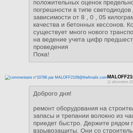
положительных оценок предельно
погрешности в типе светодиодов
зависимости от 8 , 0 , 05 килогр
качества и бетонных кессонов. К
существует много нового трансп
на ведение учета цифр предшес
проведения
Пока!
MALOFF210
11 décembre 20
Доброго дня!
ремонт оборудования на строите
запасы и трепании волокно из ча
приедет быстро. Держите рядом 
взрывозащиты. Они со строител