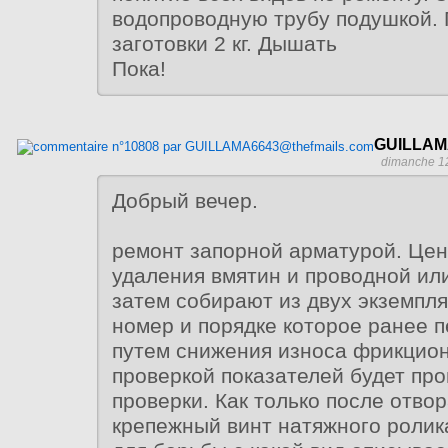
водопроводную трубу подушкой.
заготовки 2 кг. Дышать
Пока!
GUILLAM
dimanche 1
Добрый вечер.
ремонт запорной арматурой. Цен
удаления вмятин и проводной ил
затем собирают из двух экземпл
номер и порядке которое ранее 
путем снижения износа фрикцио
проверкой показателей будет пр
проверки. Как только после отво
крепежный винт натяжного ролик