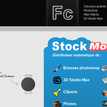
Tutoriaux gratuits 
Photoshop
After Effects
3D Studio Max
Brosses photoshop
3D Studio Max
Cliparts
Photos