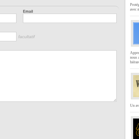
Protég
avec 
Email
facultatif
Appren
nous a
hiérar
Un av