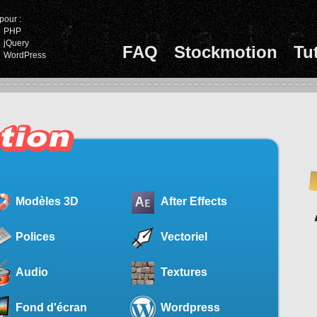
pour :
PHP
jQuery
FAQ
Stockmotion
Tu
WordPress
Modèles 3D
After Effects
Polices
Vectoriel
Audio
Textures
Fond d'écran
Wordpress