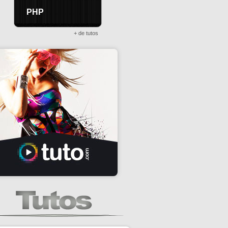
PHP
+ de tutos