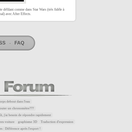
te défilant comme dans Star Wars (très fidéle à
inal) avec After Effects.
RSS
FAQ
-
corps debout dans l'eau
outer un chronomètre???
aît, j'ai besoin de répondre rapidement
res voiture
graphisme 3D
Traduction d'expression
es : Différence après l'export !