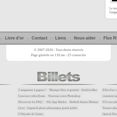
Le tex
l'orig
Livre d'or
Contact
Liens
Nous aider
Flux 
-
-
-
-
-
© 2007-2026 - Tous droits réservés
Page générée en 110 ms - 25 connectés
2 magazines à gagner !
Musique libre et gratuite - StudioLeBus
Effet d'un 
Concours video2brain
Nouveau cours Photoshop
comment aj
Découvrez les FAQ !
Wix App Market
Redbull Stratos Mission
S'il vous pl
Lytro : l'appareil photo plénoptique grand public
Texture pha
L'Odyssée de Cartier
Optical Flar