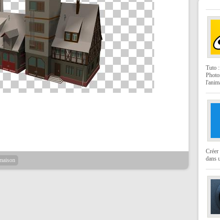
Tuto 
Photo
l'anim
Créer 
dans u
maison