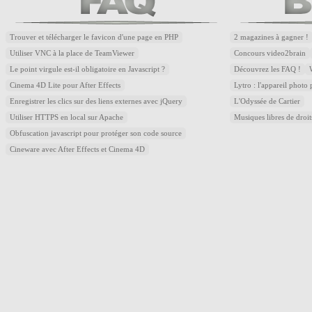
Trouver et télécharger le favicon d'une page en PHP
2 magazines à gagner !
Utiliser VNC à la place de TeamViewer
Concours video2brain
Le point virgule est-il obligatoire en Javascript ?
Découvrez les FAQ !
Cinema 4D Lite pour After Effects
Lytro : l'appareil photo
Enregistrer les clics sur des liens externes avec jQuery
L'Odyssée de Cartier
Utiliser HTTPS en local sur Apache
Musiques libres de droi
Obfuscation javascript pour protéger son code source
Cineware avec After Effects et Cinema 4D