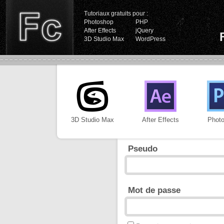
Tutoriaux gratuits pour :
Photoshop
PHP
After Effects
jQuery
3D Studio Max
WordPress
3D Studio Max
After Effects
Phot
Pseudo
Mot de passe