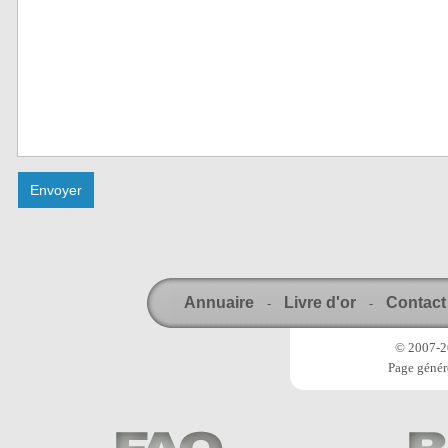
Annuaire
Livre d'or
Contact
-
-
© 2007-20
Page génér