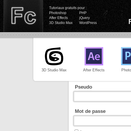
Tutoriaux gratuits pour :
Photoshop
PHP
After Effects
jQuery
3D Studio Max
WordPress
3D Studio Max
After Effects
Phot
Pseudo
Mot de passe