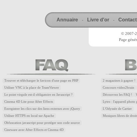
Annuaire
Livre d'or
Contact
-
-
© 2007-20
Page génér
Trouver et télécharger le favicon d'une page en PHP
2 magazines à gagner !
Utiliser VNC à la place de TeamViewer
Concours video2brain
Le point virgule est-il obligatoire en Javascript ?
Découvrez les FAQ !
Cinema 4D Lite pour After Effects
Lytro : l'appareil photo
Enregistrer les clics sur des liens externes avec jQuery
L'Odyssée de Cartier
Utiliser HTTPS en local sur Apache
Musiques libres de droi
Obfuscation javascript pour protéger son code source
Cineware avec After Effects et Cinema 4D