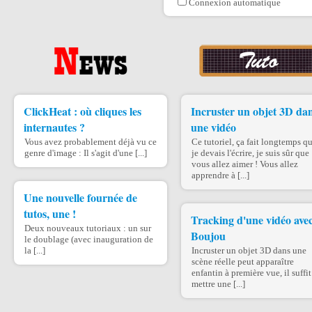
Connexion automatique
ClickHeat : où cliques les
Incruster un objet 3D da
internautes ?
une vidéo
Vous avez probablement déjà vu ce
Ce tutoriel, ça fait longtemps q
genre d'image : Il s'agit d'une [...]
je devais l'écrire, je suis sûr que
vous allez aimer ! Vous allez
apprendre à [...]
Une nouvelle fournée de
tutos, une !
Tracking d'une vidéo ave
Deux nouveaux tutoriaux : un sur
Boujou
le doublage (avec inauguration de
la [...]
Incruster un objet 3D dans une
scène réelle peut apparaître
enfantin à première vue, il suffit
mettre une [...]