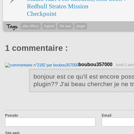
Redbull Stratos Mission
Checkpoint
after effects
logiciel
3ds max
plugin
1 commentaire :
boubou357000
lundi 2 avr
bonjour est ce qu'il est encore poss
plugin?? J'ai beau chercher je ne 
Pseudo
Email
Site web