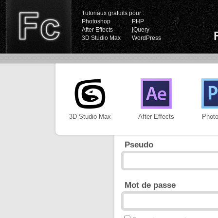
Tutoriaux gratuits pour :
Photoshop
PHP
After Effects
jQuery
3D Studio Max
WordPress
3D Studio Max
After Effects
Phot
Pseudo
Mot de passe