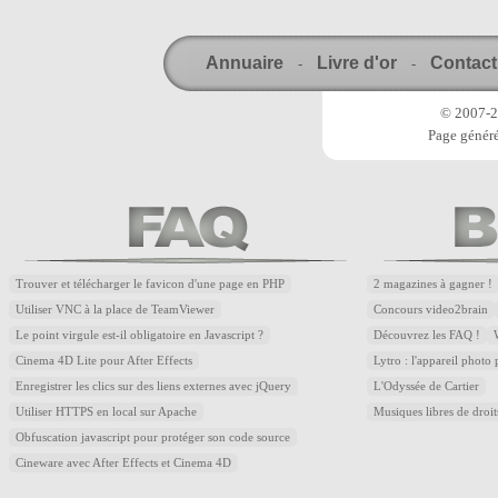
Annuaire
Livre d'or
Contact
-
-
© 2007-20
Page généré
Trouver et télécharger le favicon d'une page en PHP
2 magazines à gagner !
Utiliser VNC à la place de TeamViewer
Concours video2brain
Le point virgule est-il obligatoire en Javascript ?
Découvrez les FAQ !
Cinema 4D Lite pour After Effects
Lytro : l'appareil photo
Enregistrer les clics sur des liens externes avec jQuery
L'Odyssée de Cartier
Utiliser HTTPS en local sur Apache
Musiques libres de droi
Obfuscation javascript pour protéger son code source
Cineware avec After Effects et Cinema 4D