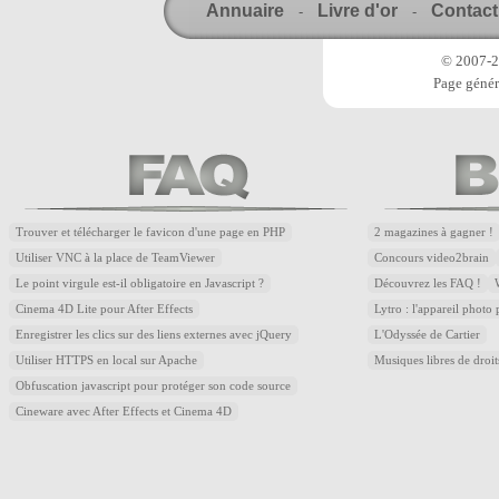
Annuaire
Livre d'or
Contact
-
-
© 2007-20
Page génér
Trouver et télécharger le favicon d'une page en PHP
2 magazines à gagner !
Utiliser VNC à la place de TeamViewer
Concours video2brain
Le point virgule est-il obligatoire en Javascript ?
Découvrez les FAQ !
Cinema 4D Lite pour After Effects
Lytro : l'appareil photo
Enregistrer les clics sur des liens externes avec jQuery
L'Odyssée de Cartier
Utiliser HTTPS en local sur Apache
Musiques libres de droi
Obfuscation javascript pour protéger son code source
Cineware avec After Effects et Cinema 4D