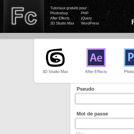
Tutoriaux gratuits pour :
Photoshop
PHP
After Effects
jQuery
3D Studio Max
WordPress
3D Studio Max
After Effects
Phot
Pseudo
Mot de passe